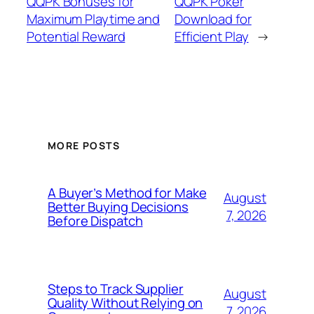
QQPK Bonuses for
QQPK Poker
Maximum Playtime and
Download for
Potential Reward
Efficient Play
→
MORE POSTS
A Buyer’s Method for Make
August
Better Buying Decisions
7, 2026
Before Dispatch
Steps to Track Supplier
August
Quality Without Relying on
7, 2026