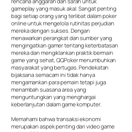
rencana anggaran dan saran untuk
gameplay yang masuk akal. Sangat penting
bagi setiap orang yang terlibat dalam poker
online untuk mengelola rutinitas perjudian
mereka dengan sukses. Dengan
menawarkan perangkat dan sumber yang
mengingatkan gamer tentang keterbatasan
mereka dan mengiklankan praktik bermain
game yang sehat, QQPoker menumbuhkan
masyarakat yang bertugas. Pendekatan
bijaksana semacam ini tidak hanya
mengamankan para pemain tetapi juga
menambah suasana area yang
menguntungkan yang menghargai
keberlanjutan dalam game komputer.
Memahami bahwa transaksi ekonomi
merupakan aspek penting dari video game