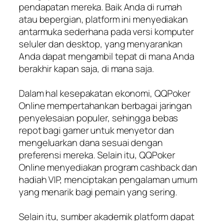
pendapatan mereka. Baik Anda di rumah
atau bepergian, platform ini menyediakan
antarmuka sederhana pada versi komputer
seluler dan desktop, yang menyarankan
Anda dapat mengambil tepat di mana Anda
berakhir kapan saja, di mana saja.
Dalam hal kesepakatan ekonomi, QQPoker
Online mempertahankan berbagai jaringan
penyelesaian populer, sehingga bebas
repot bagi gamer untuk menyetor dan
mengeluarkan dana sesuai dengan
preferensi mereka. Selain itu, QQPoker
Online menyediakan program cashback dan
hadiah VIP, menciptakan pengalaman umum
yang menarik bagi pemain yang sering.
Selain itu, sumber akademik platform dapat