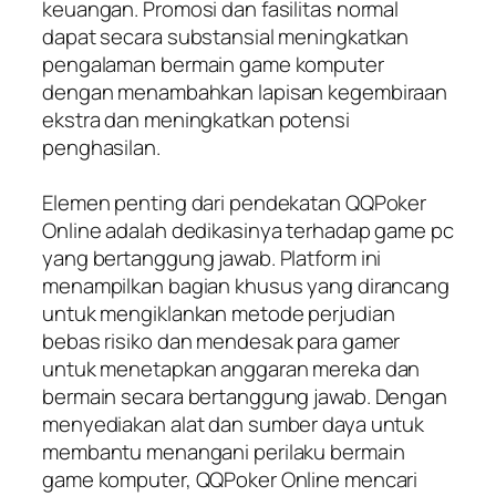
keuangan. Promosi dan fasilitas normal
dapat secara substansial meningkatkan
pengalaman bermain game komputer
dengan menambahkan lapisan kegembiraan
ekstra dan meningkatkan potensi
penghasilan.
Elemen penting dari pendekatan QQPoker
Online adalah dedikasinya terhadap game pc
yang bertanggung jawab. Platform ini
menampilkan bagian khusus yang dirancang
untuk mengiklankan metode perjudian
bebas risiko dan mendesak para gamer
untuk menetapkan anggaran mereka dan
bermain secara bertanggung jawab. Dengan
menyediakan alat dan sumber daya untuk
membantu menangani perilaku bermain
game komputer, QQPoker Online mencari