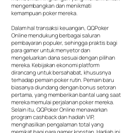
mengembangkan dan menikmati
kemampuan poker mereka.
Dalam hal transaksi keuangan, QQPoker
Online mendukung berbagai saluran
pembayaran populer, sehingga praktis bagi
para gamer untuk menyetor dan
mengeluarkan dana sesuai dengan pilihan
mereka. Kebijakan ekonomi platform
dirancang untuk bersahabat, khususnya
terhadap pemain poker rutin. Pemain baru
biasanya diundang dengan bonus setoran
pertama, yang memberikan bantal uang saat
mereka memulai perjalanan poker mereka.
Selain itu, QQPoker Online menawarkan
program cashback dan hadiah VIP,
menghasilkan pengalaman total yang
memikat bagi para gamer konstan. Hadiah ini