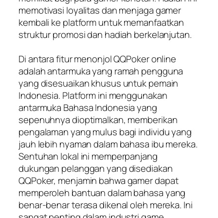
memotivasi loyalitas dan menjaga gamer
kembali ke platform untuk memanfaatkan
struktur promosi dan hadiah berkelanjutan.
Di antara fitur menonjol QQPoker online
adalah antarmuka yang ramah pengguna
yang disesuaikan khusus untuk pemain
Indonesia. Platform ini menggunakan
antarmuka Bahasa Indonesia yang
sepenuhnya dioptimalkan, memberikan
pengalaman yang mulus bagi individu yang
jauh lebih nyaman dalam bahasa ibu mereka.
Sentuhan lokal ini memperpanjang
dukungan pelanggan yang disediakan
QQPoker, menjamin bahwa gamer dapat
memperoleh bantuan dalam bahasa yang
benar-benar terasa dikenal oleh mereka. Ini
sangat penting dalam industri game