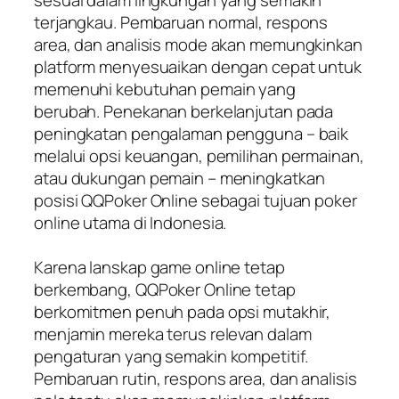
terjangkau. Pembaruan normal, respons
area, dan analisis mode akan memungkinkan
platform menyesuaikan dengan cepat untuk
memenuhi kebutuhan pemain yang
berubah. Penekanan berkelanjutan pada
peningkatan pengalaman pengguna – baik
melalui opsi keuangan, pemilihan permainan,
atau dukungan pemain – meningkatkan
posisi QQPoker Online sebagai tujuan poker
online utama di Indonesia.
Karena lanskap game online tetap
berkembang, QQPoker Online tetap
berkomitmen penuh pada opsi mutakhir,
menjamin mereka terus relevan dalam
pengaturan yang semakin kompetitif.
Pembaruan rutin, respons area, dan analisis