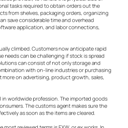
onal tasks required to obtain orders out the
ucts from shelves, packaging orders, organizing
 can save considerable time and overhead
tware application, and labor connections,
tually climbed. Customers now anticipate rapid
se needs can be challenging if stock is spread
olutions can consist of not only storage and
combination with on-line industries or purchasing
ot more on advertising, product growth, sales,
l in worldwide profession. The imported goods
o consumers. The customs agent makes sure the
ectively as soon as the items are cleared.
he most reviewed terms is EXW, or ex works. In