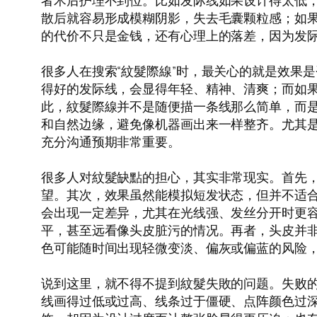
者术后护理不到位。比如发际线如果设计得太低
散后就容易形成模糊阴影，失去毛囊颗粒感；如果
的代价不只是金钱，还有心理上的落差，因为发
很多人在搜索“紋髮際線”时，最关心的就是效果
得好的发际线，会显得年轻、精神、清爽；而如果
此，紋髮際線并不是随便描一条线那么简单，而
和自然边缘，避免像机器画出来一样整齐。尤其
充分沟通预期非常重要。
很多人对紋髮缺點的担心，其实非常现实。首先，
望。其次，效果虽然能模拟短发状态，但并不适
会出现一定差异，尤其在光线强、发丝分开时更
平，甚至远看像头皮脏污的情况。再者，头皮并
色可能随时间出现轻微变淡、偏灰或偏蓝的风险
说到这里，就不得不提到紋髮失敗的问题。失败
线画得过低或过高、线条过于僵硬、点阵颜色过深