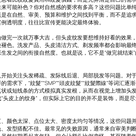
来可能补色？你对自然感的要求有多高？这些问题比单纯
该是在自然、审美、预算和维护之间找到平衡，而不是追
案例透明度，往往比宣传更能决定最终体验。
为做完一次就万事大吉，但头皮纹发要想维持好看的效果
快褪色。洗发产品、头皮清洁方式、剃发频率都会影响最
生发之间的衔接自然度。也就是说，它不是“做完就结束
人开始关注头发稀疏、发际线后退、局部脱发等问题。对
需求下，“紋髮”“SMP”“頭皮紋髮”“紋髮際線”等词汇
点状或短线条的方式模拟真实发根，从而在视觉上增加头
“头皮上的纹身”，但实际上它的目的并不是装饰，而是
直、颜色太深、点位太大、密度太均匀等情况，这些问题
色、发型搭配不佳。最常见的失败原因，通常来自审美判