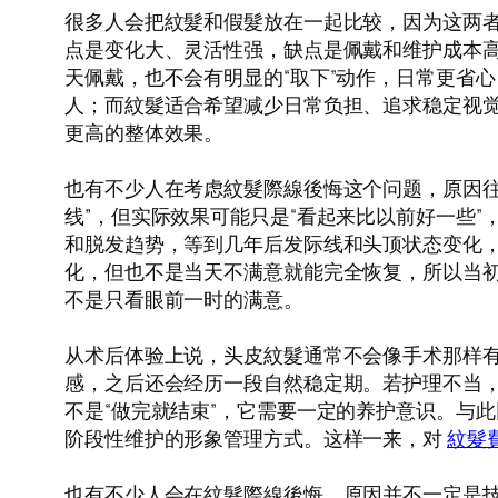
很多人会把紋髮和假髮放在一起比较，因为这两
点是变化大、灵活性强，缺点是佩戴和维护成本
天佩戴，也不会有明显的“取下”动作，日常更省
人；而紋髮适合希望减少日常负担、追求稳定视
更高的整体效果。
也有不少人在考虑紋髮際線後悔这个问题，原因往
线”，但实际效果可能只是“看起来比以前好一些
和脱发趋势，等到几年后发际线和头顶状态变化
化，但也不是当天不满意就能完全恢复，所以当
不是只看眼前一时的满意。
从术后体验上说，头皮紋髮通常不会像手术那样
感，之后还会经历一段自然稳定期。若护理不当
不是“做完就结束”，它需要一定的养护意识。与
阶段性维护的形象管理方式。这样一来，对
紋髮
也有不少人会在紋髮際線後悔，原因并不一定是