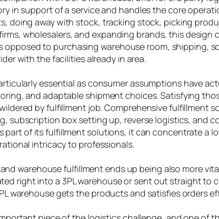
ory in support of a service and handles the core operati
ts, doing away with stock, tracking stock, picking prod
firms, wholesalers, and expanding brands, this design
s opposed to purchasing warehouse room, shipping, sof
der with the facilities already in area.
particularly essential as consumer assumptions have ac
itoring, and adaptable shipment choices. Satisfying tho
wildered by fulfillment job. Comprehensive fulfillment s
g, subscription box setting up, reverse logistics, and 
rt of its fulfillment solutions, it can concentrate a l
ational intricacy to professionals.
nd warehouse fulfillment ends up being also more vita
ted right into a 3PL warehouse or sent out straight t
 3PL warehouse gets the products and satisfies orders eff
 important piece of the logistics challenge, and one of t