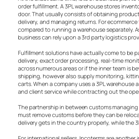
order fulfillment. A 3PL warehouse stores invent
door. That usually consists of obtaining produc
delivery, and managing returns. For ecommerce 
compared to running a warehouse separately. A
business can rely upon a 3rd party logistics provi
Fulfillment solutions have actually come to be 
delivery, exact order processing, real-time mon
across numerous areas or if the inner team is be
shipping, however also supply monitoring, kittin
carts. When a company uses a 3PL warehouse as pa
and client service while contracting out the oper
The partnership in between customs managing a
must remove customs before they can be reloca
delivery gets in the country properly, while the
For international sellers, Incoterms are another