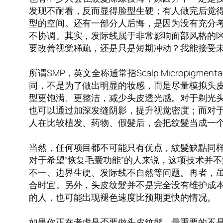
发现不耐看，反而显得脸型生硬；有人做完后觉
型的空间。还有一部分人后悔，是因为没有充分
不协调。其实，发际线属于非常影响面部风格的
要改善视觉稀疏，还是只是短期冲动？我能接受
所谓SMP，英文全称通常指Scalp Microp
同，不是为了做出明显的妆感，而是尽量模拟头皮
型更饱满、更整洁，减少头皮透光感。对于剃光头
也可以通过加深发缝阴影，提升视觉密度；而对
人在比较植发、药物、假髮后，会把纹髮当成一
当然，任何项目都不可能只有优点，紋髮缺點同
对于希望“恢复毛囊功能”的人来说，这项技术并
不一、边界生硬、发际线不自然等问题。再者，
合时宜。另外，头皮纹髮并不是完全没有维护成
的人，也可能出现褪色速度比预期更快的情况。
如果你正在考虑是否要做头皮纹髮，最重要的不