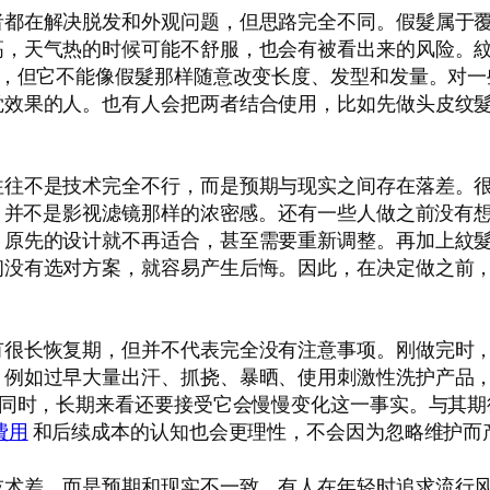
者都在解决脱发和外观问题，但思路完全不同。假髮属于
高，天气热的时候可能不舒服，也会有被看出来的风险。
心，但它不能像假髮那样随意改变长度、发型和发量。对
觉效果的人。也有人会把两者结合使用，比如先做头皮纹
往不是技术完全不行，而是预期与现实之间存在落差。很
”，并不是影视滤镜那样的浓密感。还有一些人做之前没有
，原先的设计就不再适合，甚至需要重新调整。再加上紋
初没有选对方案，就容易产生后悔。因此，在决定做之前
有很长恢复期，但并不代表完全没有注意事项。刚做完时
，例如过早大量出汗、抓挠、暴晒、使用刺激性洗护产品
此同时，长期来看还要接受它会慢慢变化这一事实。与其
費用
和后续成本的认知也会更理性，不会因为忽略维护而
技术差，而是预期和现实不一致。有人在年轻时追求流行