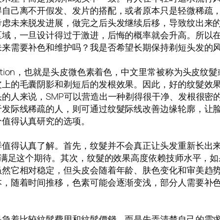
得自己离不开假发、发片的搭配，或者原本只是轻微稀疏
考虑未来脱发进展，做完之后头发继续后移，导致纹出来
区域，一旦设计得过于激进，后悔的概率就会升高。所以
未来需要补色和维护吗？我是否希望长期保持剃短头发的
igmentation，也就是头皮微色素着色，中文里常被称为
上的毛囊阴影和剃短后的发根效果。因此，好的纹髮效果
的人来说，SMP可以营造出一种剃得很干净、发根很密
于发际线稀疏的人，则可通过纹髮际线改善边缘轮廓，让
个值得认真研究的选项。
样值得认真了解。首先，纹髮并不会真正让头发重新长出
不满足这个期待。其次，纹髮的效果高度依赖技师水平，
虽然它相对稳定，但头皮会随着年龄、肤色变化和审美趋
本，随着时间推移，色素可能会逐渐变浅，部分人需要补
是急着比较紋髮費用和紋髮價錢，而是先弄清楚自己的需