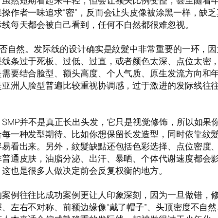
，虽然短期看起来年轻，但会让额头比例变怪，甚至随着
操作者一味追求“密”，反而会让头皮像被涂黑一样，缺
际线每天都会被自己看到，任何不自然都很难忽视。
是否自然。发际线的设计确实是紋髮中非常重要的一环，
线条过于死板、过低、过直，或者颜色太深、点位太密，
是需要结合脸型、额头高度、个人气质、原生发流方向和
是亚洲人脸型普遍比较重视协调感，过于激进的发际线往
SMP并不是真正长出头发，它只是视觉修饰，所以如果你
合每一种发型期待。比如你想保留长发造型，同时依靠紋
容易看出来。另外，紋髮缺點还包括色彩选择、点位密度
非普通皮肤，油脂分泌、出汗、暴晒、个体代谢速度都会
，这也是很多人做决定前会反复权衡的地方。
的案例往往比成功案例更让人印象深刻，因为一旦做错，
、左右不对称、前额边缘像“戴了帽子”、头顶密度不自