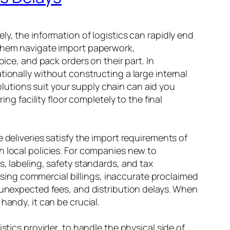
y, the information of logistics can rapidly end
 them navigate import paperwork,
ice, and pack orders on their part. In
tionally without constructing a large internal
utions suit your supply chain can aid you
 facility floor completely to the final
 deliveries satisfy the import requirements of
h local policies. For companies new to
, labeling, safety standards, and tax
ing commercial billings, inaccurate proclaimed
, unexpected fees, and distribution delays. When
handy, it can be crucial.
stics provider, to handle the physical side of