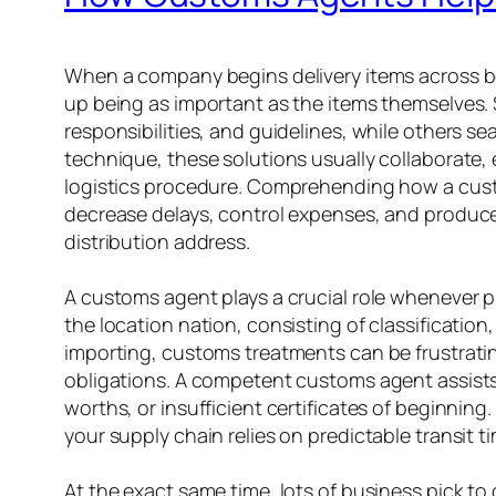
When a company begins delivery items across bord
up being as important as the items themselves. 
responsibilities, and guidelines, while others se
technique, these solutions usually collaborate, 
logistics procedure. Comprehending how a custo
decrease delays, control expenses, and produce
distribution address.
A customs agent plays a crucial role whenever pr
the location nation, consisting of classificati
importing, customs treatments can be frustrating
obligations. A competent customs agent assists
worths, or insufficient certificates of beginni
your supply chain relies on predictable transit 
At the exact same time, lots of business pick to 