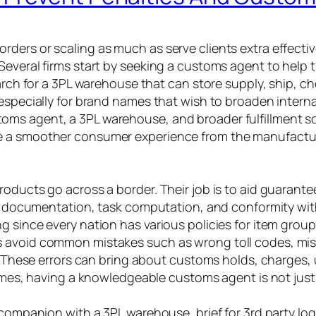
ers or scaling as much as serve clients extra effectivel
Several firms start by seeking a customs agent to help
arch for a 3PL warehouse that can store supply, ship, cho
especially for brand names that wish to broaden interna
ms agent, a 3PL warehouse, and broader fulfillment sol
 a smoother consumer experience from the manufacturing
oducts go across a border. Their job is to aid guarantee
on, documentation, task computation, and conformity wit
 since every nation has various policies for item groups
 avoid common mistakes such as wrong toll codes, miss
ng. These errors can bring about customs holds, charges
times, having a knowledgeable customs agent is not just 
companion with a 3PL warehouse, brief for 3rd party logi