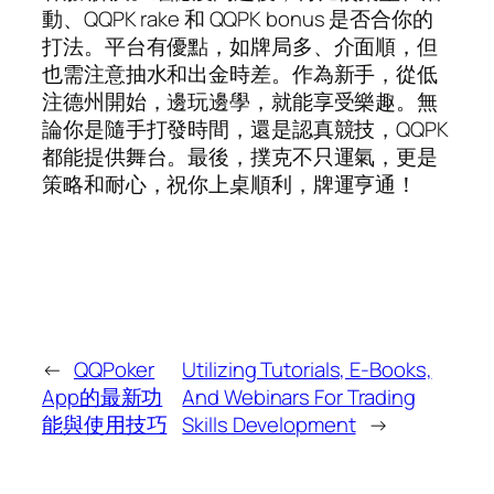
動、QQPK rake 和 QQPK bonus 是否合你的
打法。平台有優點，如牌局多、介面順，但
也需注意抽水和出金時差。作為新手，從低
注德州開始，邊玩邊學，就能享受樂趣。無
論你是隨手打發時間，還是認真競技，QQPK
都能提供舞台。最後，撲克不只運氣，更是
策略和耐心，祝你上桌順利，牌運亨通！
←
QQPoker
Utilizing Tutorials, E-Books,
App的最新功
And Webinars For Trading
能與使用技巧
Skills Development
→