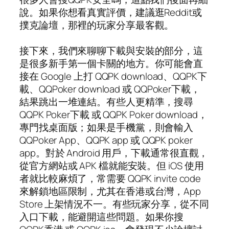
說。如果你想看真實評價，建議逛Reddit或
撲克論壇，那裡的玩家分享最客觀。
接下來，我們來聊聊下載與安裝的部分，這
是很多新手第一個卡關的地方。你可能會直
接在 Google 上打 QQPK download、QQPK下
載、QQPoker download 或 QQPoker下載，
結果跳出一堆連結。有些人更精準，搜尋
QQPK Poker下載 或 QQPK Poker download，
專門找桌面版；如果是手機黨，則會輸入
QQPoker App、QQPK app 或 QQPK poker
app。對於 Android 用戶，下載通常很直觀，
從官方網站或 APK 檔就能安裝。但 iOS 使用
者就比較麻煩了，常需要 QQPK invite code
來解鎖地區限制，尤其在香港或台灣，App
Store 上架情況不一。有些玩家分享，從不同
入口下載，能避開這些問題。如果你搜