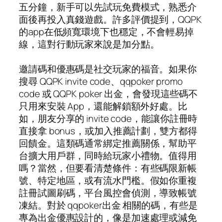
五分鐘，新手可以先試玩免費模式，熟悉介
面後再投入真錢遊戲。許多評價提到，QQPK
的app在低頻寬環境下也穩定，不會輕易掉
線，這對行動玩家來說是加分點。
邀請碼和優惠碼是社交玩家的福音。如果你
搜尋 QQPK invite code、qqpoker promo
code 或 QQPK poker 出金，會發現這些碼不
只用來安裝 App，還能解鎖額外好處。比
如，朋友分享的 invite code，能讓你註冊時
直接拿 bonus，或加入推薦計劃，雙方都得
回饋金。這類碼通常綁定推薦關係，幫助平
台擴大用戶群，同時給玩家小禮物。值得用
嗎？當然，但要看清楚條件：有些碼限新帳
號、特定地區，或有流水門檻。假如你重複
註冊試圖刷碼，平台風控會偵測，導致帳號
凍結。對於 qqpoker出金 相關的碼，有些是
專為出金優惠設計的，像是加速處理或減免