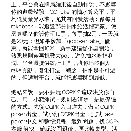
上，平台會在牌局結束後自動扣除，不影響
你的遊戲體驗。QQPoker的抽水算公平，平
均低於業界水準，尤其有回饋活動：像每月
rakeback，能返還部分抽水給活躍玩家。怎
麼算呢？假設你玩10手，每手抽2元，一天就
是20元；但如果參加「qqpoker rake」優
惠，就能拿回10%。新手建議從小桌開始，
熟悉規則後再挑戰大pot，避免抽水吃掉利
潤。平台還提供統計工具，讓你追蹤個人
rake貢獻，優化打法。總之，抽水是不可避
的，但選對平台，就能把影響降到最低。
總結來說，要不要玩 QQPK？這取決於你自
己。用「小額測試＋規則看清楚」是最保險
的方式。先從 QQPK 入口進去，做完 QQPK
poker 出金，試小額 QQPK出金，測試 rake
poker 中文 和整體流程。遇到問題，找 QQPK
客服 解決。確認沒問題後，再比較桌型、活