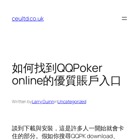
Skip
to
ceultd.co.uk
content
如何找到QQPoker
online的優質賬戶入口
Written by
Larry Guinn
in
Uncategorized
談到下載與安裝，這是許多人一開始就會卡
住的部分。假如你搜尋QQPK download、