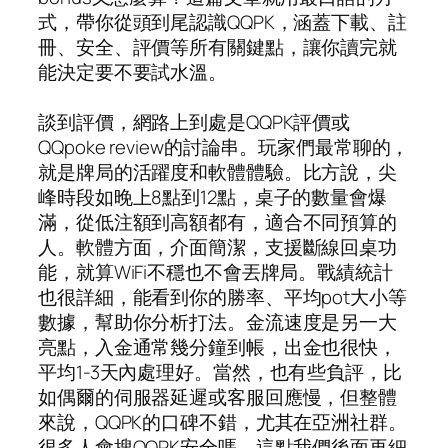
式，帶你從頭到尾認識QQPK，涵蓋下載、註
冊、安全、評價等所有關鍵點，讓你讀完就
能決定要不要試水溫。
談到評價，網路上到處是QQPK評價或
QQpoke review的討論串。玩家們最常聊的，
就是牌局的活躍度和軟體體驗。比方說，尖
峰時段如晚上8點到12點，桌子的數量會爆
滿，從低注額到高額都有，適合不同預算的
人。軟體方面，介面簡潔，支援斷線回桌功
能，就算WiFi不穩也不會丟牌局。戰績統計
也很詳細，能看到你的勝率、平均pot大小等
數據，幫助你分析打法。金流速度是另一大
亮點，入金通常幾分鐘到帳，出金也很快，
平均1-3天內處理好。當然，也有些負評，比
如偶爾的伺服器延遲或客服回應慢，但整體
來說，QQPK的口碑不錯，尤其在亞洲社群。
很多人會搜QQPK安全嗎，這點我們後面再細