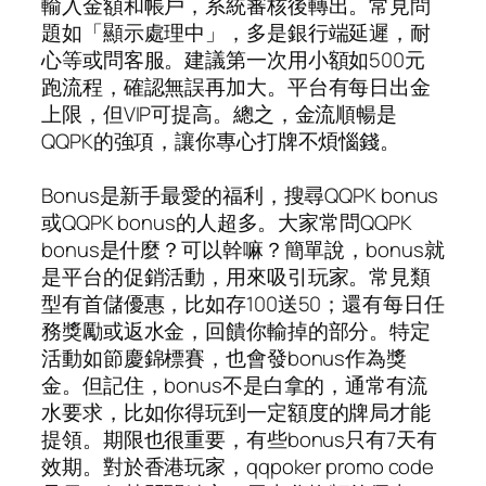
輸入金額和帳戶，系統審核後轉出。常見問
題如「顯示處理中」，多是銀行端延遲，耐
心等或問客服。建議第一次用小額如500元
跑流程，確認無誤再加大。平台有每日出金
上限，但VIP可提高。總之，金流順暢是
QQPK的強項，讓你專心打牌不煩惱錢。
Bonus是新手最愛的福利，搜尋QQPK bonus
或QQPK bonus的人超多。大家常問QQPK
bonus是什麼？可以幹嘛？簡單說，bonus就
是平台的促銷活動，用來吸引玩家。常見類
型有首儲優惠，比如存100送50；還有每日任
務獎勵或返水金，回饋你輸掉的部分。特定
活動如節慶錦標賽，也會發bonus作為獎
金。但記住，bonus不是白拿的，通常有流
水要求，比如你得玩到一定額度的牌局才能
提領。期限也很重要，有些bonus只有7天有
效期。對於香港玩家，qqpoker promo code