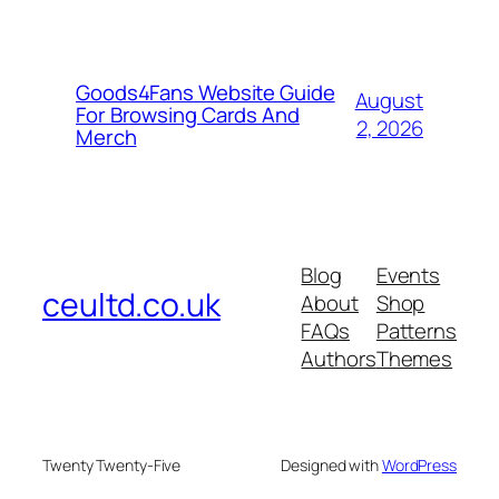
Goods4Fans Website Guide
August
For Browsing Cards And
2, 2026
Merch
Blog
Events
ceultd.co.uk
About
Shop
FAQs
Patterns
Authors
Themes
Twenty Twenty-Five
Designed with
WordPress