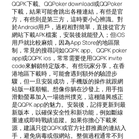
QQPK下載、QQPoker download或QQPoker
下載，結果可能會跳出各種連結，有些是官
方，有些則是第三方，這時要小心辨識。對
於Android用戶，過程相對簡單，直接從官方
網站下載APK檔案，安裝後就能登入；但iOS
用戶就比較麻煩，因為App Store的地區限
制，常見的搜尋詞如QQPK app、QQPK poker
app或QQPK ios，常常需要使用QQPK invite
code來解鎖特定版本。有些玩家分享，在香
港地區下載時，可能會遇到額外的驗證步
驟，但一旦安裝成功，手機版的操作就跟網
站版一樣順暢。想像你躺在沙發上，用手指
滑動螢幕加入一場德州撲克，這種隨興感正
是QQPK app的魅力。安裝後，記得更新到最
新版本，以確保安全性和新功能，例如斷線
重連或即時戰績追蹤。如果你擔心下載來
源，建議只從QQPK或官方社群推薦的連結入
手，避免病毒或假網站。整個過程通常不到