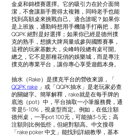
金桌和錦標賽選擇。它的吸引力在於介面簡
潔，不會讓新手覺得太複雜，同時老手也能
找到高額桌來挑戰自己。適合誰呢？如果你
是上班族，通勤時想用手機隨手打兩把，那
QQPK 絕對是好選擇；如果你已經是德州撲
克的熟手，想擴大牌局量或參與國際賽事，
這裡的玩家基數大，尖峰時段總有桌可開。
總之，它不是那種花俏的娛樂城，而是專注
撲克的專業平台，讓你專心享受遊戲本身。
抽水（Rake）是撲克平台的營收來源，「
QQPK rake
」或「QQPK抽水」是老玩家必查
的關鍵字。簡單解釋，rake就是在每手牌的
底池（pot）中，平台抽取一小筆服務費，通
常是5-10%，視桌型而定。例如，在低注額
德州桌，一手pot 100元，可能抽3-5元；高
注額則比例低些，但絕對額高。中文搜尋
「rake poker 中文」能找到詳細教學，基本