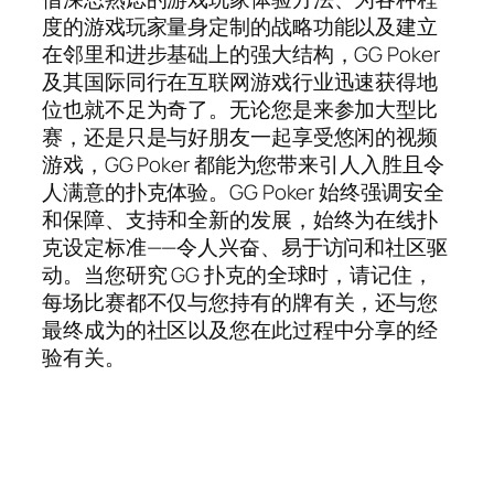
度的游戏玩家量身定制的战略功能以及建立
在邻里和进步基础上的强大结构，GG Poker
及其国际同行在互联网游戏行业迅速获得地
位也就不足为奇了。无论您是来参加大型比
赛，还是只是与好朋友一起享受悠闲的视频
游戏，GG Poker 都能为您带来引人入胜且令
人满意的扑克体验。GG Poker 始终强调安全
和保障、支持和全新的发展，始终为在线扑
克设定标准——令人兴奋、易于访问和社区驱
动。当您研究 GG 扑克的全球时，请记住，
每场比赛都不仅与您持有的牌有关，还与您
最终成为的社区以及您在此过程中分享的经
验有关。