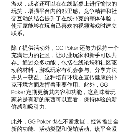
游戏，或者还可以在在线赌桌上进行愉快的
玩笑，增强平台内的邻里感。竞争精神和社
交互动的结合提升了在线扑克的整体体验，
使玩家能够在玩自己喜欢的视频游戏时建立
联系。
除了提供活动外，GG Poker 还努力保持一个
充满活力的社区，让职业玩家和新手可以共
存。通过众多功能，包括在线论坛和社区驱
动的材料，游戏玩家有机会参与、分享方法
并从中获益。这种培育环境在宣传健康的扑
克环境方面发挥着重要作用。此外，GG
Poker 定期更新其内容和功能，这意味着玩
家总是有新的东西可以查看，保持体验的新
鲜感和吸引力。
此外，GG Poker 也在不断发展，经常推出全
新的功能、活动类型和促销活动。该平台紧