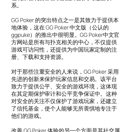
系。
GG Poker 的突出特点之一是其致力于提供本
地体验，这在 GG Poker 中文版（公认的
ggpuke）的推出中很明显。GG Poker中文官
方网站是所有与扑克相关的中心，不仅提供
游戏可访问性，还提供为中国玩家定制的注
册、下载和支持资源。
对于那些注重安全的人来说，GG Poker 采用
先进的创新来保护玩家信息和交易。该平台
致力于提供公平、安全的游戏环境，这体现
在其定期保护审计和公平竞争保证中。这种
对安全的关注不仅保护了游戏玩家，还建立
了信托基金，使个人能够无所畏惧地专注于
他们的游戏。
改善 GG Poker 体验的另一个方面是其社交属