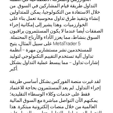
التداول طريقة قيام المشاركين في السوق. من
خلال الاستفادة من التكنولوجيا، يمكن للمتداولين
إنشاء وتنفيذ طرق تداول محوسبة تعمل بناء على
الخوارزميات. وهذا يشير إلى إمكانية إجراء
الصفقات أيضا عندما لا يكون المستثمرون يراقبون
السوق بنشاط، مما يعزز الأداء والأرباح المحتملة.
على سبيل المثال، يتيح MetaTrader 5
للمستخدمين نشر مستشارين مهرة – أنظمة
تداول آلية تستخدم التقييم التكنولوجي لتوليد
إشارات تداول – مما يبسط عملية التداول بشكل
أكبر.
لقد غيرت منصة الفوركس بشكل أساسي طريقة
إجراء التداول. لم يعد المستثمرون بحاجة للاعتماد
فقط على خدمات وكلاء الوسطاء التقليدية؛
يمكنهم الآن التواصل مباشرة مع السوق المالية
العالمية من خلال منصات إلكترونية مبتكرة. هذا
التحول الديمقراطي للتداول جعل من السهل عليه