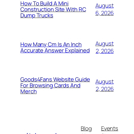
How To Build A Mini
August
Construction Site With RC
6, 2026
Dump Trucks
August
How Many Cm Is An Inch
Accurate Answer Explained
2, 2026
Goods4Fans Website Guide
August
For Browsing Cards And
2, 2026
Merch
Blog
Events