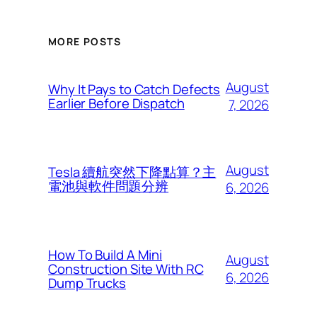
MORE POSTS
August
Why It Pays to Catch Defects
Earlier Before Dispatch
7, 2026
August
Tesla 續航突然下降點算？主
電池與軟件問題分辨
6, 2026
How To Build A Mini
August
Construction Site With RC
6, 2026
Dump Trucks