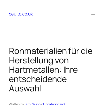
Skip
to
ceultd.co.uk
content
Rohmaterialien für die
Herstellung von
Hartmetallen: Ihre
entscheidende
Auswahl
Written by
Larry Guinn
in
Uncategorized