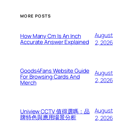
MORE POSTS
August
How Many Cm Is An Inch
Accurate Answer Explained
2, 2026
Goods4Fans Website Guide
August
For Browsing Cards And
2, 2026
Merch
August
Uniview CCTV 值得選嗎：品
牌特色與應用場景分析
2, 2026