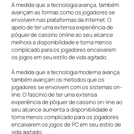
À medida que a tecnologia avança, também
avançam as formas como os jogadores se
envolvem nas plataformas da Internet. O
apelo de ter uma extensa experiência de
pôquer de cassino online ao seu alcance
melhora a disponibilidade e torna menos
complicado para os jogadores encaixarem
os jogos em seu estilo de vida agitado.
À medida que a tecnologia moderna avança,
também avançam os métodos que os
jogadores se envolvem com os sistemas on-
line. O fascínio de ter uma extensa
experiência de pôquer de cassino on-line ao
seu alcance aumenta a disponibilidade e
torna menos complicado para os jogadores
encaixarem os jogos de PC em seu estilo de
vida agitado.