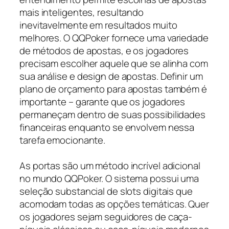
mais inteligentes, resultando
inevitavelmente em resultados muito
melhores. O QQPoker fornece uma variedade
de métodos de apostas, e os jogadores
precisam escolher aquele que se alinha com
sua análise e design de apostas. Definir um
plano de orçamento para apostas também é
importante – garante que os jogadores
permaneçam dentro de suas possibilidades
financeiras enquanto se envolvem nessa
tarefa emocionante.
As portas são um método incrível adicional
no mundo QQPoker. O sistema possui uma
seleção substancial de slots digitais que
acomodam todas as opções temáticas. Quer
os jogadores sejam seguidores de caça-