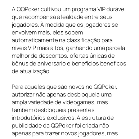
A QQPoker cultivou um programa VIP durável
que recompensa a lealdade entre seus
jogadores. À medida que os jogadores se
envolvem mais, eles sobem
automaticamente na classificação para
níveis VIP mais altos, ganhando uma parcela
melhor de descontos, ofertas únicas de
bônus de aniversário e benefícios benéficos
de atualização.
Para aqueles que são novos no QQPoker,
autorizar não apenas desbloqueia uma
ampla variedade de videogames, mas
também desbloqueia presentes
introdutórios exclusivos. A estrutura de
publicidade da QQPoker foi criada não
apenas para trazer novos jogadores, mas