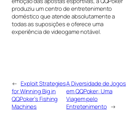
emoção das apostas esportivas, a QQPoker
produziu um centro de entretenimento
doméstico que atende absolutamente a
todas as suposições e oferece uma
experiência de videogame notável.
←
Exploit Strategies
A Diversidade de Jogos
for Winning Big in
em QQPoker: Uma
QQPoker’s Fishing
Viagem pelo
Machines
Entretenimento
→