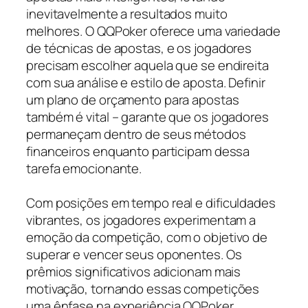
inevitavelmente a resultados muito
melhores. O QQPoker oferece uma variedade
de técnicas de apostas, e os jogadores
precisam escolher aquela que se endireita
com sua análise e estilo de aposta. Definir
um plano de orçamento para apostas
também é vital – garante que os jogadores
permaneçam dentro de seus métodos
financeiros enquanto participam dessa
tarefa emocionante.
Com posições em tempo real e dificuldades
vibrantes, os jogadores experimentam a
emoção da competição, com o objetivo de
superar e vencer seus oponentes. Os
prêmios significativos adicionam mais
motivação, tornando essas competições
uma ênfase na experiência QQPoker.