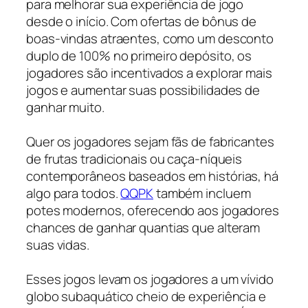
para melhorar sua experiência de jogo
desde o início. Com ofertas de bônus de
boas-vindas atraentes, como um desconto
duplo de 100% no primeiro depósito, os
jogadores são incentivados a explorar mais
jogos e aumentar suas possibilidades de
ganhar muito.
Quer os jogadores sejam fãs de fabricantes
de frutas tradicionais ou caça-níqueis
contemporâneos baseados em histórias, há
algo para todos.
QQPK
também incluem
potes modernos, oferecendo aos jogadores
chances de ganhar quantias que alteram
suas vidas.
Esses jogos levam os jogadores a um vívido
globo subaquático cheio de experiência e