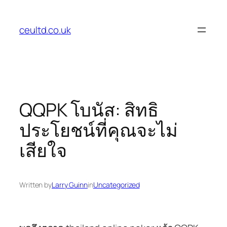
Skip
to
ceultd.co.uk
content
QQPK โบนัส: สิทธิ
ประโยชน์ที่คุณจะไม่
เสียใจ
Written by
Larry Guinn
in
Uncategorized