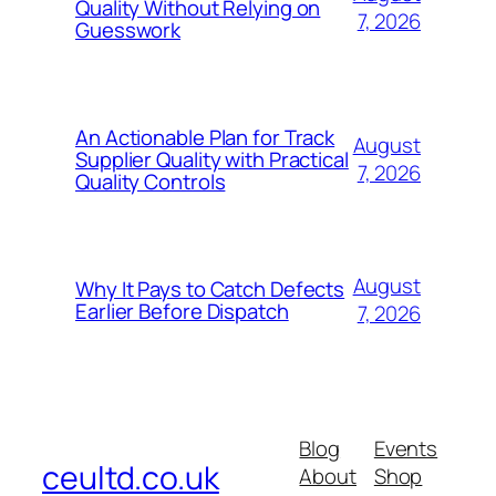
Quality Without Relying on
7, 2026
Guesswork
An Actionable Plan for Track
August
Supplier Quality with Practical
7, 2026
Quality Controls
August
Why It Pays to Catch Defects
Earlier Before Dispatch
7, 2026
Blog
Events
ceultd.co.uk
About
Shop