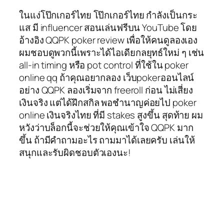
ในแง่โป๊กเกอร์ไทย โป๊กเกอร์ไทย กำลังเป็นกระ
แส มี influencer สอนเล่นฟรีบน YouTube โดย
อ้างอิง QQPK poker review เพื่อให้คนดูลองเอง
ผมชอบดูพวกนี้เพราะได้ไอเดียกลยุทธ์ใหม่ ๆ เช่น
all-in timing หรือ pot control ที่ใช้ใน poker
online qq ถ้าคุณอยากลอง เว็บpokerออนไลน์
อย่าง QQPK ลองเริ่มจาก freeroll ก่อน ไม่เสี่ยง
เงินจริง แต่ได้ฝึกสกิล พอชำนาญค่อยไป poker
online เงินจริงไทย ที่มี stakes สูงขึ้น สุดท้าย ผม
หวังว่าบล็อกนี้จะช่วยให้คุณเข้าใจ QQPK มาก
ขึ้น ถ้ามีคำถามอะไร ถามมาได้เลยครับ เล่นให้
สนุกและรับผิดชอบตัวเองนะ!