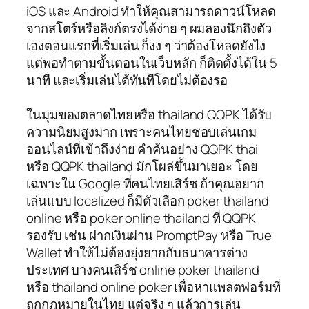
iOS และ Android ทำให้คุณสามารถดาวน์โหลด
จากสโตร์หรือลิงก์ตรงได้ง่าย ๆ ผมลองนึกถึงตัว
เองตอนแรกที่เริ่มเล่น ก็งง ๆ ว่าต้องโหลดยังไง
แต่พอทำตามขั้นตอนในเว็บหลัก ก็ติดตั้งได้ใน 5
นาที และเริ่มเล่นได้ทันทีโดยไม่ต้องรอ
ในมุมของตลาดไทยหรือ thailand QQPK ได้รับ
ความนิยมสูงมาก เพราะคนไทยชอบเล่นเกม
ออนไลน์ที่เข้าถึงง่าย คำค้นอย่าง QQPK thai
หรือ QQPK thailand มักโผล่ขึ้นมาเยอะ โดย
เฉพาะใน Google ที่คนไทยเสิร์ช ถ้าคุณอยาก
เล่นแบบ localized ก็มีตัวเลือก poker thailand
online หรือ poker online thailand ที่ QQPK
รองรับ เช่น ฝากเงินผ่าน PromptPay หรือ True
Wallet ทำให้ไม่ต้องยุ่งยากกับธนาคารต่าง
ประเทศ บางคนเสิร์ช online poker thailand
หรือ thailand online poker เพื่อหาแพลตฟอร์มที่
ถูกกฎหมายในไทย แต่จริง ๆ แล้วการเล่น