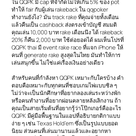
ใน QQPK มี cap ที่จำกัดไม่ให้เกิน 5% ของ pot
ทำให้ fair กับผู้เล่น rakeback ใน qqpoker
ทำงานยังไง? มัน track rake ที่คุณจ่ายทั้งเดือน
แล้วคืนเป็น cashback ส่งตรงเข้าบัญชี สมมติ
คุณเล่น 10,000 บาท rake เดือนนึง ได้ rakeback
20% ก็คืน 2,000 บาท ใช้ต่อยอดได้ ผมเห็นโปรที่
QQPK thai มี event rake race ที่แจก iPhone ให้
คนที่ generate rake สูงสุดในไทย มันทำให้การ
เล่นสนุกขึ้น ไม่ใช่แค่เรื่องเงินอย่างเดียว
สำหรับคนที่กำลังหา QQPK เหมาะกับใครบ้าง คำ
ตอบคือเหมาะกับทุกคนที่ชอบเกมไพ่แบบชิล ๆ
ไม่ว่าจะเป็นนักศึกษาที่อยากลองเล่นระหว่างพัก
หรือคนทำงานที่อยากผ่อนคลายหลังเลิกงาน ถ้า
คุณเป็นสายเริ่มต้นที่อยากรู้ว่าโป๊กเกอร์คืออะไร
QQPK มีคู่มือพื้นฐานในแอปที่อธิบายกติกาแบบ
ง่าย ๆ เช่น Texas Hold’em ซึ่งเป็นรูปแบบยอด
นิยม ส่วนคนที่เล่นมานานแล้วและอยากหา