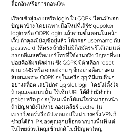
ล็อกอินหรือการถอนเงิน
เรื่องเข้าสู่ระบบหรือ login ใน QQPK นี่คนมักเจอ
ปัญหาบ้าง โดยเฉพาะมือใหม่ที่เสิร์ช qqpoker
login หรือ QQPK login แล้วตามขั้นตอนในหน้า
เว็บ ถ้าคุณมีบัญชีอยู่แล้ว ให้กรอก username กับ
password ให้ตรง ถ้ายังไม่มีก็สมัครฟรีได้เลย แค่
กรอกอีเมลหรือเบอร์โทรที่ใช้งานจริง ปัญหาที่พบ
บ่อยคือลืมรหัสผ่าน ซึ่ง QQPK มีตัวเลือก reset
ผ่าน SMS หรือ email ง่าย ๆ อีกอย่างคือบางคน
สับสนเพราะ QQPK อยู่ในเครือ qq ที่มีเกมอื่น ๆ
อย่างสล็อต เลยไปกด qq slot login โดยไม่ตั้งใจ
ถ้าคุณเจอแบบนั้น ให้เช็ก URL ให้ดีว่ามีคำว่า
poker หรือ pk อยู่ไหม เพื่อให้แน่ใจว่ามาถูกหน้า
ถ้าปัญหายังไม่หาย ลองเคลียร์ cache ใน
เบราว์เซอร์หรืออัปเดตแอปใหม่ บางครั้ง VPN ก็
ช่วยได้ถ้า IP ของคุณถูกบล็อกจากบางพื้นที่ แต่
ในไทยส่วนใหญ่เข้าปกติ ไม่มีปัญหาใหญ่