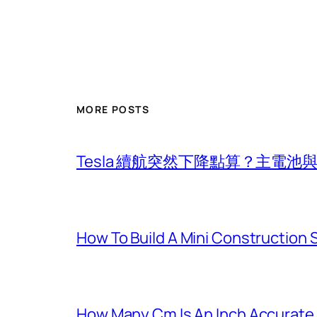
MORE POSTS
Tesla 續航突然下降點算？主電
How To Build A Mini Construction
How Many Cm Is An Inch Accurate