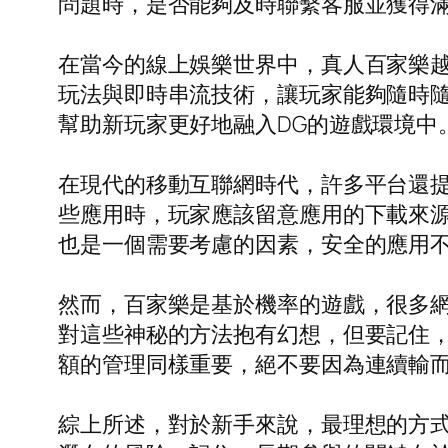
問題時，是否能夠及時聯繫客服並獲得
在當今的線上娛樂世界中，真人百家樂越
玩法與即時串流技術，讓玩家能夠隨時
幫助新玩家更好地融入DG的遊戲環境中
在現代的移動互聯網時代，許多平台還提
些應用時，玩家應該留意應用的下載來
也是一個需要考慮的因素，安全的應用
然而，百家樂是基於機率的遊戲，很多
對這些神秘的方法抱有幻想，但要記住
額的管理同樣重要，絕不要因為連續輸
綜上所述，對於新手來說，最理想的方式