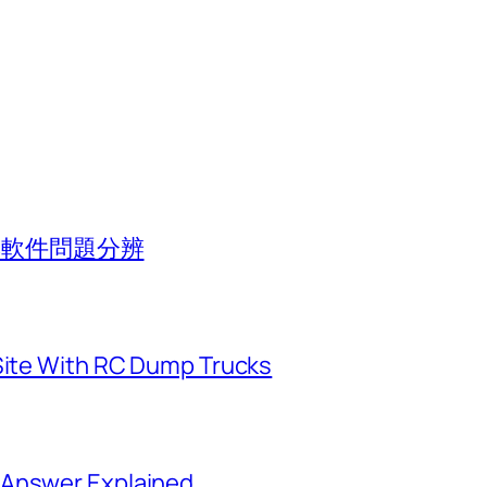
池與軟件問題分辨
 Site With RC Dump Trucks
 Answer Explained