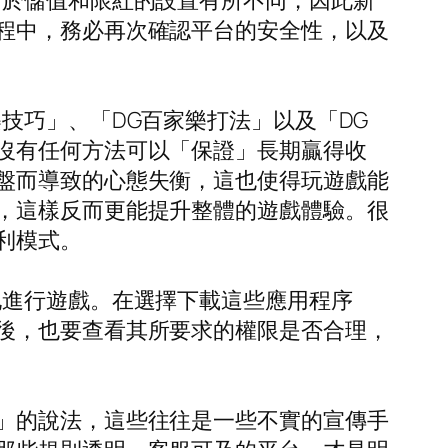
對於儲值和限紅的設置有所不同，因此新
程中，務必再次確認平台的安全性，以及
技巧」、「DG百家樂打法」以及「DG
沒有任何方法可以「保證」長期贏得收
盤而導致的心態失衡，這也使得玩遊戲能
，這樣反而更能提升整體的遊戲體驗。很
利模式。
地進行遊戲。在選擇下載這些應用程序
後，也要查看其所要求的權限是否合理，
」的說法，這些往往是一些不實的宣傳手