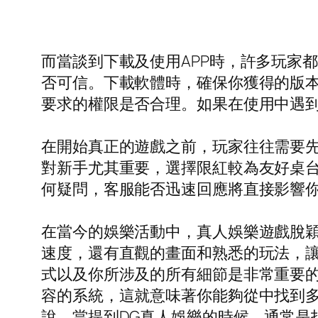
而當談到下載及使用APP時，許多玩家都
否可信。下載軟體時，確保你獲得的版
要求的權限是否合理。如果在使用中遇
在開始真正的遊戲之前，玩家往往需要
對新手尤其重要，選擇限紅較為友好桌
何疑問，客服能否迅速回應將直接影響
在當今的娛樂活動中，真人娛樂遊戲脫穎
速度，還有直觀的畫面和熟悉的玩法，讓
式以及你所涉及的所有細節是非常重要的
容的系統，這就意味著你能夠從中找到多
說，當提到DG真人娛樂的時候，通常是