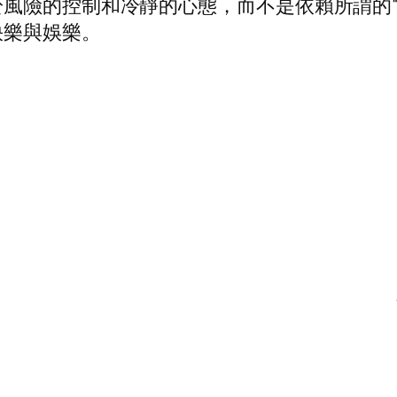
風險的控制和冷靜的心態，而不是依賴所謂的“
快樂與娛樂。