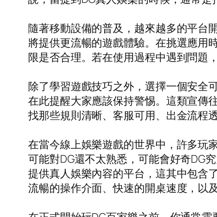
隨著移動設備的普及，越來越多的平台開
將提供更流暢的遊戲體驗。在挑選應用
限是否合理。若在使用過程中遇到問題
除了學習遊戲技巧之外，選擇一個安全可
在此提醒大家應該保持警惕。這類宣傳
找那些規則清晰、客服可用、出金流程
在當今線上娛樂遊戲的世界中，許多玩家
可能對DG還不太熟悉，可能會好奇DG
提供真人娛樂內容的平台，這其中包含了
流暢的操作介面、快速的開桌速度，以