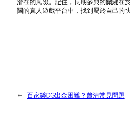
潛在的風險。記住，長期參與的關鍵在於
闊的真人遊戲平台中，找到屬於自己的
←
百家樂DG出金困難？釐清常見問題