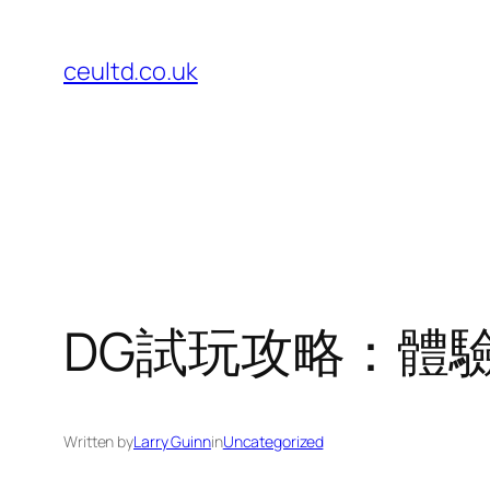
Skip
to
ceultd.co.uk
content
DG試玩攻略：體
Written by
Larry Guinn
in
Uncategorized