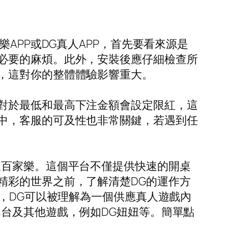
APP或DG真人APP，首先要看來源是
必要的麻煩。此外，安裝後應仔細檢查所
，這對你的整體體驗影響重大。
對於最低和最高下注金額會設定限紅，這
中，客服的可及性也非常關鍵，若遇到任
人百家樂。這個平台不僅提供快速的開桌
精彩的世界之前，了解清楚DG的運作方
，DG可以被理解為一個供應真人遊戲內
台及其他遊戲，例如DG妞妞等。簡單點