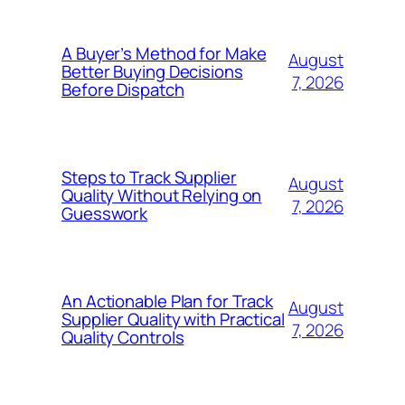
A Buyer’s Method for Make
August
Better Buying Decisions
7, 2026
Before Dispatch
Steps to Track Supplier
August
Quality Without Relying on
7, 2026
Guesswork
An Actionable Plan for Track
August
Supplier Quality with Practical
7, 2026
Quality Controls