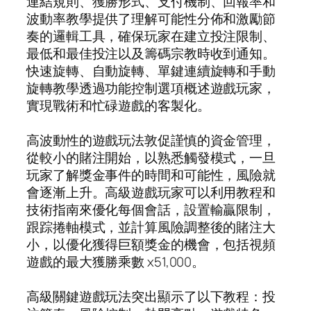
連結規則、獲勝形式、支付機制、回報率和
波動率教學提供了理解可能性分佈和激勵節
奏的邏輯工具，確保玩家在建立投注限制、
最低和最佳投注以及籌碼宗教時收到通知。
快速旋轉、自動旋轉、單鍵連續旋轉和手動
旋轉教學透過功能控制選項概述遊戲玩家，
實現戰術和忙碌遊戲的客製化。
高波動性的遊戲玩法敦促謹慎的資金管理，
從較小的賭注開始，以熟悉觸發模式，一旦
玩家了解獎金事件的時間和可能性，風險就
會逐漸上升。高級遊戲玩家可以利用教程和
技術指南來優化每個會話，設置輸贏限制，
跟踪捲軸模式，並計算風險調整後的賭注大
小，以優化獲得巨額獎金的機會，包括視頻
遊戲的最大獲勝乘數 x51,000。
高級關鍵遊戲玩法突出顯示了以下教程：投