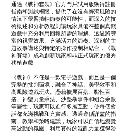
通過《戰神套裝》官方門戶試用版獲得註冊
指南和測試權限，提供了在沒有經濟風險的
情況下學習捲軸節奏的可能性，而深入的技
術概述和分析教程則讓玩家具備在整個真錢
遊戲中充分利用回報所需的理解。透過將豐
富的視覺效果、充滿活力的節奏、深刻的主
題故事講述與特定的操作控制相結合，《戰
神賽場》成為創新玩家和非正式玩家的優秀
移植遊戲。
《戰神》不僅是一款電子遊戲，而且是一個
完整的批判環境，融合了神話、美學敘事和
高風險遊戲玩法。憑藉擴展百搭、黏性百
搭、神聖力量乘法、沙塵暴事件和組合乘數
等屬性，玩家可以進行多層互動，使每個會
話都充滿挑戰和充實感。透過遵循詳盡的指
南、教學和策略建議，玩家可以自信地瀏覽
高波動的氛圍，利用賽特的混亂力量獲得潛