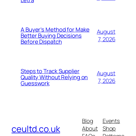
Letra
A Buyer’s Method for Make
August
Better Buying Decisions
7, 2026
Before Dispatch
Steps to Track Supplier
August
Quality Without Relying on
7, 2026
Guesswork
Blog
Events
ceultd.co.uk
About
Shop
FAQs
Patterns