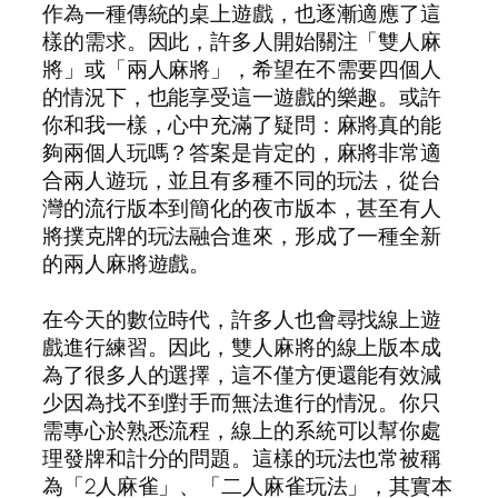
作為一種傳統的桌上遊戲，也逐漸適應了這
樣的需求。因此，許多人開始關注「雙人麻
將」或「兩人麻將」，希望在不需要四個人
的情況下，也能享受這一遊戲的樂趣。或許
你和我一樣，心中充滿了疑問：麻將真的能
夠兩個人玩嗎？答案是肯定的，麻將非常適
合兩人遊玩，並且有多種不同的玩法，從台
灣的流行版本到簡化的夜市版本，甚至有人
將撲克牌的玩法融合進來，形成了一種全新
的兩人麻將遊戲。
在今天的數位時代，許多人也會尋找線上遊
戲進行練習。因此，雙人麻將的線上版本成
為了很多人的選擇，這不僅方便還能有效減
少因為找不到對手而無法進行的情況。你只
需專心於熟悉流程，線上的系統可以幫你處
理發牌和計分的問題。這樣的玩法也常被稱
為「2人麻雀」、「二人麻雀玩法」，其實本