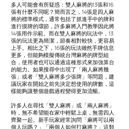
多人可能會有所疑惑：雙人麻將的13張和16
張有什麼不同呢？簡而言之，14張是四人麻
將的標準模式，通常包括了抓進手中的牌和
進行摸牌的環節，許多麻將入門教學因此將
14張用作示範。而在雙人麻將的玩法中，13
張的玩法更為簡潔，節奏相對較快，更容易
上手。相比之下，16張的玩法雖然手牌信息
更多，但能夠模擬傳統台灣麻將的牌型組
合，使用者也可以通過這種形式來加強算台
的能力。如果搜尋中出現了「兩人麻將幾
張」或者「雙人麻將多少張牌」等問題，建
議玩家在開始之前先決定想使用的牌數，這
樣能夠讓整個遊戲過程變得更加流暢。
許多人在尋找「雙人麻將」或「兩人麻將」
時，無不希望能在家中輕鬆上桌，無需四人
齊聚一起。新手玩家經常詢問「麻將可以兩
個人玩嗎？」「兩個人如何打麻將？」這類