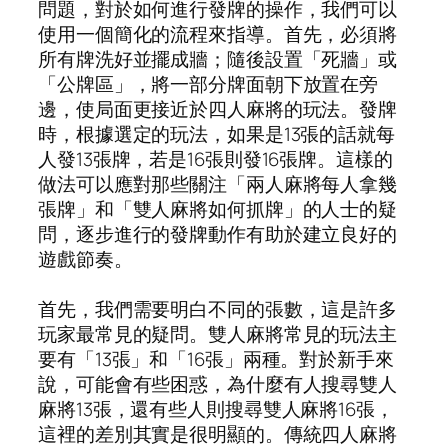
問題，對於如何進行發牌的操作，我們可以
使用一個簡化的流程來指導。首先，必須將
所有牌洗好並擺成牆；隨後設置「死牆」或
「公牌區」，將一部分牌面朝下放置在旁
邊，使局面更接近於四人麻將的玩法。發牌
時，根據選定的玩法，如果是13張的話就每
人發13張牌，若是16張則發16張牌。這樣的
做法可以應對那些關注「兩人麻將每人拿幾
張牌」和「雙人麻將如何抓牌」的人士的疑
問，逐步進行的發牌動作有助於建立良好的
遊戲節奏。
首先，我們需要明白不同的張數，這是許多
玩家最常見的疑問。雙人麻將常見的玩法主
要有「13張」和「16張」兩種。對於新手來
說，可能會有些困惑，為什麼有人搜尋雙人
麻將13張，還有些人則搜尋雙人麻將16張，
這裡的差別其實是很明顯的。傳統四人麻將