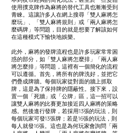
使用撲克牌作為麻將的替代工具也漸漸受到
青睞。這讓許多人在網上搜尋「雙人麻將怎
麼玩」、「雙人麻將規則」或「兩人麻將怎
麼碼牌」等問題，目的就是想要了解該如何
在這種模式下愉快地娛樂。
此外，麻將的發牌流程也是許多玩家常常困
惑的部分，如「雙人麻將怎麼排」「兩人麻
將怎麼排」等問題，這裡有一個簡化的流程
可以遵循。首先，將所有的牌洗好，並把它
們疊成牌牆。每個玩家從對面的牆上抓取
牌，這是為了保持牌的隱蔽性。接下來，設
置一個「死牆」或「公牌」區，這一招可以
讓雙人麻將的比賽更加接近四人麻將的策略
感。然後進行發牌，若採用13張的玩法，則
每個玩家可發13張牌；若是16張的玩法，則
每人就發16張。這也是為何玩家會詢問「兩