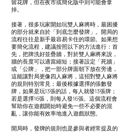
留花牌，但在夜市或簡化版中則可能會拿
掉。
接著，很多玩家開始玩雙人麻將時，最困擾
的部分就來自於「到底怎麼發牌」。開局的
流程往往是新手最容易卡住的環節。如果想
要簡化流程，建議按照以下的方法進行：首
先，把牌洗好並疊牆，對於雙人麻將來說，
牆的長度可以適當縮短；接著設定「死牆」
或「公牌」，把一部分牌面朝下放在旁邊，
這能讓對局更像四人麻將，這招對雙人麻將
的規則特別常見；最後根據選擇的張數發
牌，如果是玩13張的話，每人就發13張牌；
若是選擇16張，則每人發16張。這個流程會
幫助你在遊戲開始時避免一些不必要的混
亂，讓你能有效率地進入遊戲狀態。
開局時，發牌的規則也是參與者經常提及的