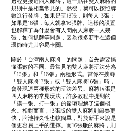
過程更接近四人麻將，這一點在雙人麻將的
規則中是相當常見的。然後，就可以按照牌
數進行發牌，如果是玩13張，則每人13張；
如果是16張，每人就拿16張牌。這樣的設置
也解釋了為什麼會有人問兩人麻將一人幾
張，如何抓牌等問題，因為很多新手在這個
環節時尤其容易卡關。
關於「台灣兩人麻將」的問題，首先需要搞
懂張數的不同。最常見的雙人麻將玩法分為
「13張」和「16張」兩種形式。當你在搜尋
「雙人麻將13張」或「雙人麻將16張」時，
會發現這兩種形式的玩法差異。麻將14張是
四人麻將的常見玩法，許多教程中提到的
「摸一張、打一張」的循環理解了這個概
念。相對而言，13張版的雙人麻將則節奏更
快，牌池持久性也較簡單，對於新手來說是
個更容易上手的選擇。而16張版的麻將，則