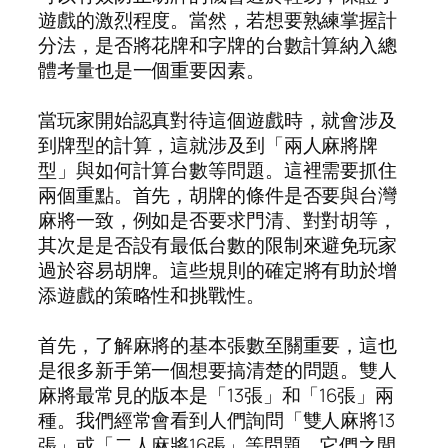
遊戲的激烈程度。當然，若想要熟練掌握計
分法，是否將花牌和字牌的台數計算納入總
體考量也是一個重要因素。
當玩家開始認真對待這個遊戲時，就會涉及
到牌型的計算，這就涉及到「兩人麻將牌
型」與如何計算台數等問題。這裡需要抓住
兩個重點。首先，胡牌的條件是否要與台灣
麻將一致，例如是否要求門清、對對胡等，
其次是是否設有最低台數的限制來避免玩家
過於容易胡牌。這些規則的確定將有助於增
添遊戲的策略性和挑戰性。
首先，了解麻將的基本張數至關重要，這也
是很多新手第一個想要搞清楚的問題。雙人
麻將最常見的版本是「13張」和「16張」兩
種。我們經常會看到人們詢問「雙人麻將13
張」或「二人麻將16張」等問題，它們之間