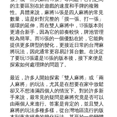
的主要區別在於遊戲的速度和手牌的複雜
性。具體來說，麻將14張是四人麻將的常見
數量，這是針對完整的「摸一張、打一張」
循環的延伸，而在雙人麻將中，13張版本則
更適合新手，因為它的節奏較快，牌池管理
較為簡單。而16張的一個優點在於，它能夠
提供更多牌型的變化，更接近日常的台灣麻
將玩法，因此通常更容易計算台數。在決定
了要玩13張還是16張的版本後，接下來便是
探索如何處理牌的問題了。
最近，許多人開始探索「雙人麻將」或「兩
人麻將」的玩法，尤其是在想要在家中放鬆
卻又不想湊滿四個人的情況下。對於許多新
手來說，最常見的疑問是麻將究竟是否可以
由兩個人來進行。答案是肯定的，並且雙人
麻將的玩法多種多樣，從台灣地區流行的版
本到夜市經典的簡化玩法，甚至於一些變體