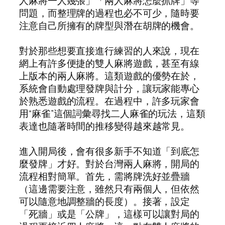
人麻將一人幾張」「兩人麻將怎麼抓牌」等
問題，而整理牌的過程也必不可少，隨時要
注意自己所擁有的牌型與潛在胡牌的機會。
對於那些想要直接進行練習的人來說，現在
網上有許多便捷的雙人麻將遊戲，甚至有線
上版本的兩人麻將。這類遊戲的優勢在於，
系統會自動處理發牌與計分，讓玩家能專心
於熟悉遊戲的流程。在過程中，許多玩家會
用“麻雀”這個詞彙尋找二人麻雀的玩法，這類
表達也隨著時間的推移變得越來越常見。
進入開局後，會有很多新手不知道「到底怎
麼發牌」才好。對於台灣兩人麻將，開局的
流程相對簡單。首先，需將牌洗好並疊牆
（這邊需要注意，雖然只有兩個人，但依然
可以隨意地調整牆的長度）。接著，設定
「死牆」或是「公牌」，這樣可以讓對局的