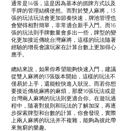
通常是14張，這是因為基本的抓牌方式以及
手牌的管理結構使然。而對於雙人麻將，13
張的玩法玩法會更加節奏快速，牌池管理也
會變得相對簡單，非常適合新手入門。而16
張的玩法則手牌數量會多出一些，牌型的變
化更加接近傳統台灣麻將，這樣的玩法隨著
經驗的增長會讓玩家在計算台數上更加得心
應手。
總結來說，如果你希望能夠快速入門，建議
從雙人麻將的13張版本開始，這樣的玩法不
僅易於上手，還能較快進入狀況。而若你想
要接近傳統麻將的麻煩，那麼16張玩法或是
台灣兩人麻將的玩法則更適合你。在遊玩過
程中，隨著對規則和玩法的了解加深，再逐
步探索牌型和台數的計算，你會發現，實際
上兩人麻將的玩法并不複雜，能夠為彼此帶
來無窮的樂趣。