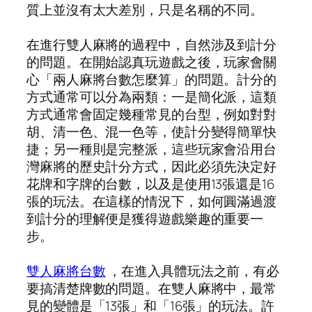
質上並沒有太大差別，只是名稱的不同。
在進行雙人麻將的過程中，自然涉及到計分
的問題。在開始認真玩遊戲之後，玩家會關
心「兩人麻將台數怎麼算」的問題。計分的
方式通常可以分為兩類：一是簡化派，這類
方式通常會固定幾種常見的台型，例如對對
胡、清一色、混一色等，使計分變得簡單快
捷；另一種則是完整派，這些玩家會沿用台
灣麻將的歷史計分方式，因此必須先決定好
花牌和字牌的台數，以及是使用13張還是16
張的玩法。在這樣的情況下，如何圓滿過渡
到計分的理解便是獲得遊戲樂趣的重要一
步。
雙人麻將台數
，在進入具體玩法之前，有必
要搞清楚牌數的問題。在雙人麻將中，最常
見的變體是「13張」和「16張」的玩法。許