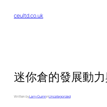
Skip
to
ceultd.co.uk
content
迷你倉的發展動力
Written by
Larry Guinn
in
Uncategorized