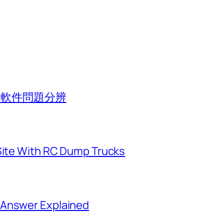
池與軟件問題分辨
 Site With RC Dump Trucks
 Answer Explained