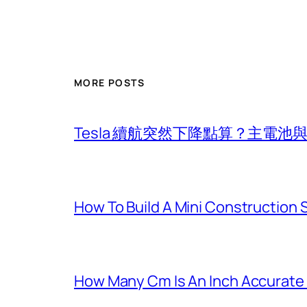
MORE POSTS
Tesla 續航突然下降點算？主電
How To Build A Mini Construction
How Many Cm Is An Inch Accurate