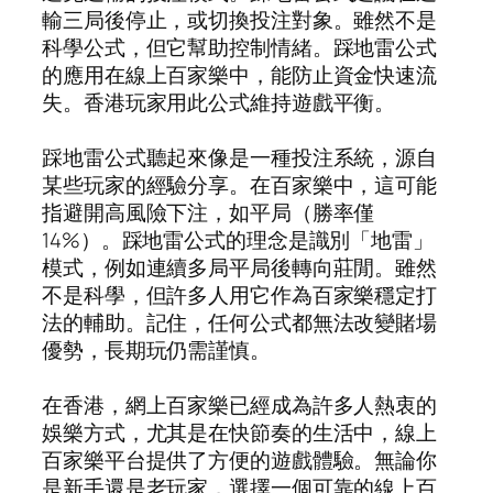
輸三局後停止，或切換投注對象。雖然不是
科學公式，但它幫助控制情緒。踩地雷公式
的應用在線上百家樂中，能防止資金快速流
失。香港玩家用此公式維持遊戲平衡。
踩地雷公式聽起來像是一種投注系統，源自
某些玩家的經驗分享。在百家樂中，這可能
指避開高風險下注，如平局（勝率僅
14%）。踩地雷公式的理念是識別「地雷」
模式，例如連續多局平局後轉向莊閒。雖然
不是科學，但許多人用它作為百家樂穩定打
法的輔助。記住，任何公式都無法改變賭場
優勢，長期玩仍需謹慎。
在香港，網上百家樂已經成為許多人熱衷的
娛樂方式，尤其是在快節奏的生活中，線上
百家樂平台提供了方便的遊戲體驗。無論你
是新手還是老玩家，選擇一個可靠的線上百