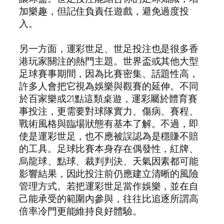
加樂趣，但記住負責任遊戲，避免過度投
入。
另一方面，運彩世足、世足投注也是很多香
港玩家關注的熱門主題。世界盃或其他大型
足球賽事期間，因為比賽密集、話題性高，
許多人會把它視為娛樂與觀賽的延伸。不同
於百家樂或21點這類桌遊，運彩屬於體育賽
事投注，更需要對球隊實力、傷病、賽程、
戰術風格與臨場狀態有基本了解。不過，即
使是運彩世足，也不應被誤認為是穩賺不賠
的工具。足球比賽本身存在偶發性，紅牌、
烏龍球、點球、裁判判決、天氣因素都可能
影響結果，因此投注前仍應建立清晰的風險
管理方式。若把運彩世足當作娛樂，並在自
己能承受的範圍內參與，往往比追逐所謂高
倍率冷門更能維持良好體驗。