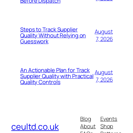
Before Dispatch
Steps to Track Supplier
August
Quality Without Relying on
7, 2026
Guesswork
An Actionable Plan for Track
August
Supplier Quality with Practical
7, 2026
Quality Controls
Blog
Events
ceultd.co.uk
About
Shop