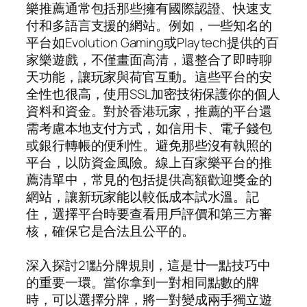
樂推薦通常包括那些擁有國際認證、快速支
付和多語言支援的網站。例如，一些知名的
平台如Evolution Gaming或Playtech提供的百
家樂遊戲，不僅畫面高清，還整合了即時聊
天功能，讓玩家與荷官互動。這些平台的安
全性也很高，使用SSL加密技術保護你的個人
資料和資金。對於香港玩家，推薦的平台還
需考慮本地支付方式，如信用卡、電子錢包
或銀行轉帳的便利性。避免那些沒有執照的
平台，以防資金風險。線上百家樂平台的推
薦清單中，常見的包括提供高額歡迎獎金的
網站，讓新玩家能以較低成本試水溫。記
住，選擇平台時要查看用戶評價和第三方審
核，確保它是合法且公平的。
深入探討21點分牌規則，這是廿一點技巧中
的重要一環。當你拿到一對相同點數的牌
時，可以選擇分牌，將一對變成兩手獨立遊