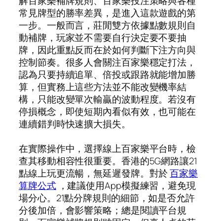
解百家樂補牌規則、百家樂投注策略與各種
常見牌型的勝率差異，是進入這款遊戲的第
一步。一般而言，莊閒雙方依據點數規則自
動補牌，玩家並不需要自行決定要不要抽
牌，因此重點反而在於如何判斷下注方向與
控制節奏。很多人會關注百家樂穩定打法，
認為只要持續追單、倍投或跟路就能增加勝
算，但實務上這些方法並不能改變機率結
構，只能改變單次輸贏的波動程度。若沒有
停損概念，即使短期內看似有效，也可能在
連續錯判時快速擴大損失。
在實際操作中，選擇線上百家樂平台時，檢
查其移動相容性很重要。香港的5G網路讓21
點線上玩更流暢，無延遲發牌。對於
百家樂
算牌公式
，建議使用App模擬練習，避免現
場分心。21點分牌規則的細節，如是否允許
分後加倍，會影響策略；總是閱讀平台規