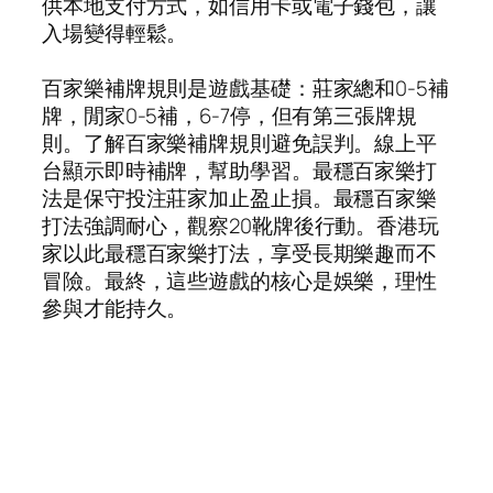
供本地支付方式，如信用卡或電子錢包，讓
入場變得輕鬆。
百家樂補牌規則是遊戲基礎：莊家總和0-5補
牌，閒家0-5補，6-7停，但有第三張牌規
則。了解百家樂補牌規則避免誤判。線上平
台顯示即時補牌，幫助學習。最穩百家樂打
法是保守投注莊家加止盈止損。最穩百家樂
打法強調耐心，觀察20靴牌後行動。香港玩
家以此最穩百家樂打法，享受長期樂趣而不
冒險。最終，這些遊戲的核心是娛樂，理性
參與才能持久。