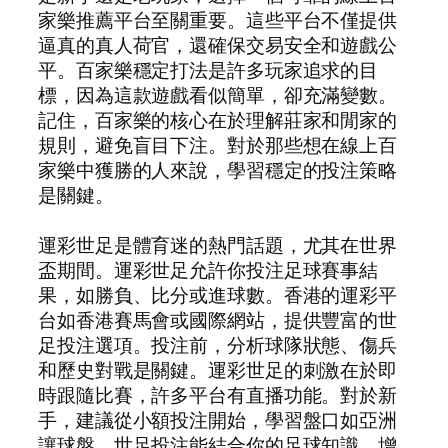
家樂推薦平台至關重要。這些平台不僅提供
逼真的真人荷官，還確保交易安全和遊戲公
平。百家樂穩定打法是許多玩家追求的目
標，因為這款遊戲看似簡單，卻充滿變數。
記住，百家樂的核心在於理解莊家和閒家的
規則，避免盲目下注。對於那些想在線上百
家樂中獲勝的人來說，學習穩定的投注策略
是關鍵。
運彩世足是體育迷的熱門話題，尤其在世界
盃期間。運彩世足允許你投注足球賽事結
果，如勝負、比分或進球數。香港的運彩平
台如香港賽馬會或國際網站，提供豐富的世
足投注選項。投注前，分析球隊狀態、傷兵
和歷史對戰是關鍵。運彩世足的刺激在於即
時跟隨比賽，許多平台有直播功能。對於新
手，建議從小額投注開始，學習盤口如亞洲
讓球盤。世足投注能結合你的足球知識，增