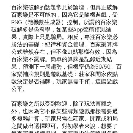
百家樂破解的話題常見於論壇，但真正破解
百家樂是不可能的，因為它是隨機遊戲，受
RNG（隨機數生成器）控制。所謂的百家樂
破解多是偽科學，如某些App聲稱預測結
果，實際上只是騙局。相反，專注百家樂必
勝法的基礎：紀律和資金管理。百家樂算牌
公式雖然存在，但不像21點那樣有效，因為
百家樂不露牌。簡單的算牌是記錄近期結
果，預測下一局趨勢，但機率仍為50/50。百
家樂補牌規則是遊戲基礎：莊家和閒家依點
數決定是否補牌，玩家無需干預，這讓遊戲
公平。
百家樂之所以受到歡迎，除了玩法直觀之
外，也因為它不像某些牌類遊戲那樣需要過
多複雜計算，玩家只需在莊家、閒家或和局
之間做出選擇即可。對初學者來說，想要了