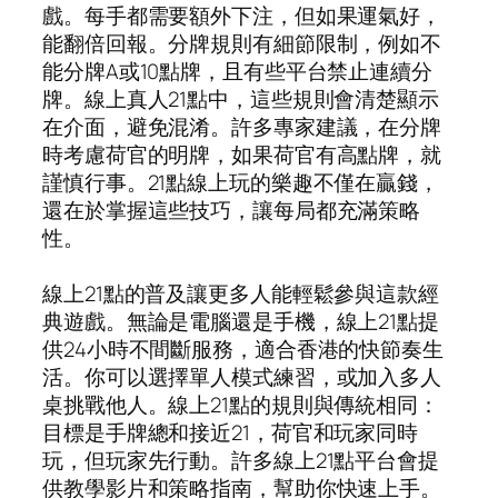
戲。每手都需要額外下注，但如果運氣好，
能翻倍回報。分牌規則有細節限制，例如不
能分牌A或10點牌，且有些平台禁止連續分
牌。線上真人21點中，這些規則會清楚顯示
在介面，避免混淆。許多專家建議，在分牌
時考慮荷官的明牌，如果荷官有高點牌，就
謹慎行事。21點線上玩的樂趣不僅在贏錢，
還在於掌握這些技巧，讓每局都充滿策略
性。
線上21點的普及讓更多人能輕鬆參與這款經
典遊戲。無論是電腦還是手機，線上21點提
供24小時不間斷服務，適合香港的快節奏生
活。你可以選擇單人模式練習，或加入多人
桌挑戰他人。線上21點的規則與傳統相同：
目標是手牌總和接近21，荷官和玩家同時
玩，但玩家先行動。許多線上21點平台會提
供教學影片和策略指南，幫助你快速上手。