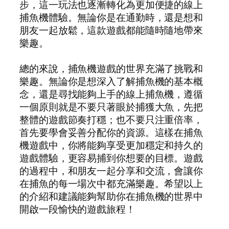
步，這一玩法也逐漸轉化為更加便捷的線上
捕魚機體驗。無論你是在通勤時，還是想和
朋友一起放鬆，這款遊戲都能隨時隨地帶來
樂趣。
總的來說，捕魚機遊戲的世界充滿了挑戰和
樂趣。無論你是想深入了解捕魚機的基本概
念，還是尋找能夠上手的線上捕魚機，遵循
一個原則就是不要只著眼於捕獲大魚，先把
整體的遊戲節奏打穩；也不要只注重倍率，
首先要學會妥善分配你的資源。這樣在捕魚
機遊戲中，你將能夠享受更加穩定和持久的
遊戲體驗，更容易捕到你想要的目標。遊戲
的過程中，和朋友一起分享和交流，會讓你
在捕魚的每一場次中都充滿樂趣。希望以上
的介紹和建議能夠幫助你在捕魚機的世界中
開啟一段愉快的遊戲旅程！