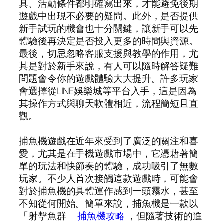
具、活動條件都明確寫出來，才能避免後期
遊戲中出現不必要的疑問。此外，是否提供
新手試玩的機會也十分關鍵，讓新手可以先
體驗後再決定是否投入更多的時間與資源。
最後，切忌忽略客服支援與教學的作用，尤
其是對於新手來說，有人可以隨時解答疑難
問題會令你的遊戲體驗大大提升。許多玩家
會選擇從LINE娛樂城等平台入手，這是因為
其操作方式與聊天軟體相近，流程簡短且直
觀。
捕魚機遊戲在近年來受到了廣泛的關注和喜
愛，尤其是在手機遊戲市場中，它憑藉著簡
單的玩法和快節奏的體驗，成功吸引了無數
玩家。不少人首次接觸這款遊戲時，可能會
對於捕魚機的具體運作感到一頭霧水，甚至
不知從何開始。簡單來說，捕魚機是一款以
「射擊魚群」
捕魚機攻略
，但隨著技術的進