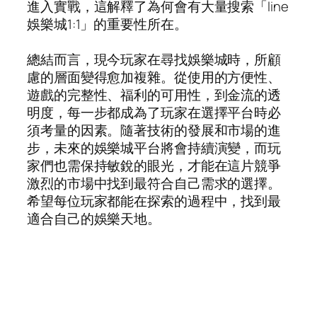
進入實戰，這解釋了為何會有大量搜索「line
娛樂城1:1」的重要性所在。
總結而言，現今玩家在尋找娛樂城時，所顧
慮的層面變得愈加複雜。從使用的方便性、
遊戲的完整性、福利的可用性，到金流的透
明度，每一步都成為了玩家在選擇平台時必
須考量的因素。隨著技術的發展和市場的進
步，未來的娛樂城平台將會持續演變，而玩
家們也需保持敏銳的眼光，才能在這片競爭
激烈的市場中找到最符合自己需求的選擇。
希望每位玩家都能在探索的過程中，找到最
適合自己的娛樂天地。