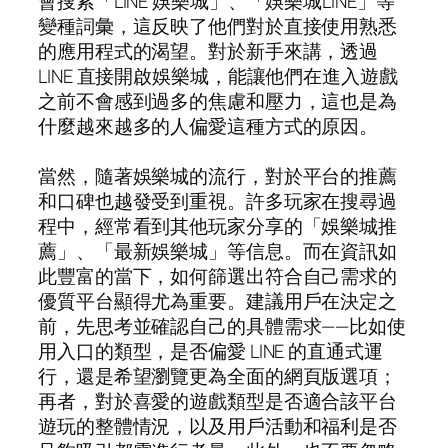
會搜索「LINE 娛樂城」、「娛樂城LINE」等
變種詞彙，這反映了他們對於直接使用熟悉
的應用程式的渴望。對於新手來講，透過
LINE 直接開啟娛樂城，能讓他們在進入遊戲
之前不會感到過多的焦慮和壓力，這也是為
什麼越來越多的人偏愛這種方式的原因。
當然，隨著娛樂城的流行，對於平台的推薦
和口碑也越發受到重視。許多玩家在搜尋過
程中，經常看到其他玩家分享的「娛樂城推
薦」、「最新娛樂城」等信息。而在資訊如
此豐富的當下，如何篩選出符合自己需求的
優質平台顯得尤為重要。建議用戶在決定之
前，先思考並確認自己的具體需求——比如使
用入口的類型，是否偏愛 LINE 的直通式運
行，還是希望瀏覽更為全面的網頁版選項；
再者，對於喜愛的遊戲類型是否適合該平台
遊玩的整體情況，以及用戶活動和福利是否