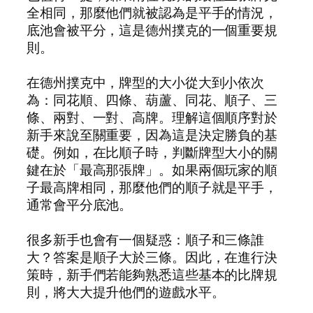
全相同，那麼他們就被認為是平手的情況，
底池會被平分，這是德州撲克的一個重要規
則。
在德州撲克中，牌型的大小從大到小依次
為：同花順、四條、葫蘆、同花、順子、三
條、兩對、一對、高牌。理解這個順序對於
新手來說至關重要，因為這是決定勝負的基
礎。例如，在比順子時，判斷牌型大小的關
鍵在於「最高那張牌」。如果兩個玩家的順
子最高牌相同，那麼他們的順子就是平手，
通常會平分底池。
很多新手也會有一個疑惑：順子和三條誰
大？答案是順子大於三條。因此，在進行決
策時，新手們若能夠熟悉這些基本的比牌規
則，將大大提升他們的遊戲水平。