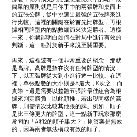
簡單的原則就是用你手中的兩張牌和桌面上
的五張公牌，從中挑選出最強的五張牌來進
行比較。這裡的關鍵在於首先比牌型，再根
據相同牌型內的點數細節來決定勝者。這樣
一來，你就能明白如何在對局中進行有效的
判斷，這一點對於新手來說至關重要。
再來，這裡還有一個非常重要的概念，那就
是高牌。高牌是指在沒有任何牌型的情況
下，以五張牌從大到小進行逐一比較。在這
裡，單張點數的大小則是A最大，K次之，而
實際上還是需要以整體五張牌最佳組合為根
據來判定勝負。以此類推，若出現同樣的高
牌，則需依次比較其他張的牌。例如，順子
是比三條更大的牌型，這一點新手玩家那麼
常問的「A和2的順子誰大？」則答案是無效
的，因為兩者無法構成有效的順子。