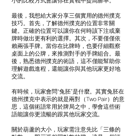
小的比較方式會讓你在實戰中提高勝率。
最後，我想給大家分享三個實用的德州撲克
技巧。首先，了解德州撲克的位置非常關
鍵。正確的位置可以讓你在何時該下注或棄
牌時做出更有利的選擇。其次，不要僅僅依
賴兩張手牌。當你在比牌時，也要仔細觀察
桌面上的公牌，來推測對手的手牌組合。最
後，熟悉德州撲克的術語，這不僅能幫助你
理解遊戲進程，還能讓你與其他玩家更好地
交流。
有時候，玩家會問“兔胚”是什麼。其實兔胚在
德州撲克中表示的就是兩對（Two Pair）的意
思，這個術語常用於牌局之中，學會這些術
語能讓你更流暢的跟其他玩家交流。
關於葫蘆的大小，玩家需注意先比「三條的