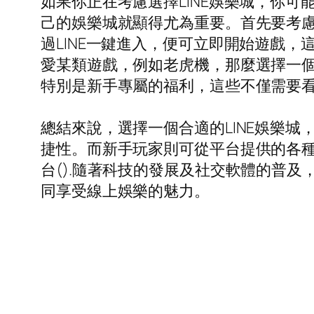
如果你正在考慮選擇LINE娛樂城，你
己的娛樂城就顯得尤為重要。首先要考
過LINE一鍵進入，便可立即開始遊戲
愛某類遊戲，例如老虎機，那麼選擇一
特別是新手專屬的福利，這些不僅需要
總結來說，選擇一個合適的LINE娛樂
捷性。而新手玩家則可從平台提供的各
台().隨著科技的發展及社交軟體的普及
同享受線上娛樂的魅力。