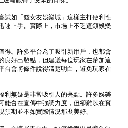
場上逐漸贏得了受眾的青睞。
嘗試如「錢女友娛樂城」這樣主打便利性
迅速上手。實際上，市場上不乏這類娛樂
值得。許多平台為了吸引新用戶，也都會
的良好出發點，但建議每位玩家在參加這
平台會將條件說得清楚明白，避免玩家在
福利無疑是非常吸引人的亮點。許多娛樂
可能會在宣傳中強調力度，但卻難以在實
現預期並不如實際情況那麼美好。