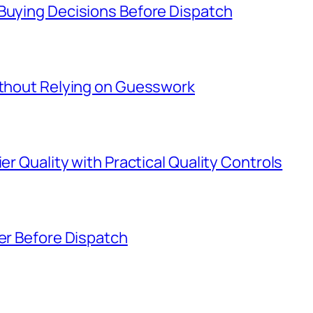
 Buying Decisions Before Dispatch
Without Relying on Guesswork
er Quality with Practical Quality Controls
ier Before Dispatch