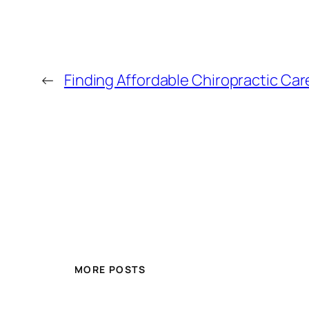
←
Finding Affordable Chiropractic Car
MORE POSTS