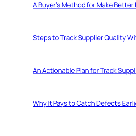
A Buyer’s Method for Make Better
Steps to Track Supplier Quality 
An Actionable Plan for Track Suppli
Why It Pays to Catch Defects Earl