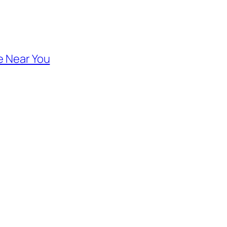
e Near You