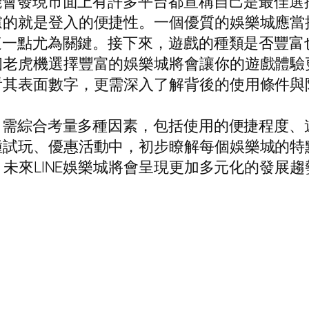
可能會發現市面上有許多平台都宣稱自己是最佳
慮的就是登入的便捷性。一個優質的娛樂城應當
，這一點尤為關鍵。接下來，遊戲的種類是否豐
個老虎機選擇豐富的娛樂城將會讓你的遊戲體驗
看其表面數字，更需深入了解背後的使用條件與
城，需綜合考量多種因素，包括使用的便捷程度
種試玩、優惠活動中，初步瞭解每個娛樂城的特
，未來LINE娛樂城將會呈現更加多元化的發展