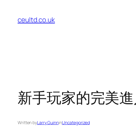
Skip
to
ceultd.co.uk
content
新手玩家的完美進
Written by
Larry Guinn
in
Uncategorized