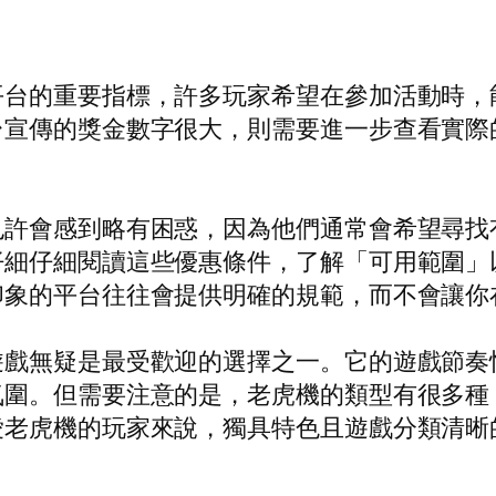
平台的重要指標，許多玩家希望在參加活動時，
台宣傳的獎金數字很大，則需要進一步查看實際
也許會感到略有困惑，因為他們通常會希望尋找
仔細仔細閱讀這些優惠條件，了解「可用範圍」
印象的平台往往會提供明確的規範，而不會讓你
遊戲無疑是最受歡迎的選擇之一。它的遊戲節奏
氛圍。但需要注意的是，老虎機的類型有很多種
愛老虎機的玩家來說，獨具特色且遊戲分類清晰