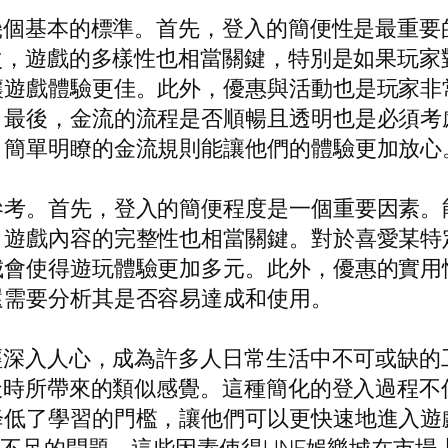
慮幾個基本的標準。首先，登入的簡便性是最重
其次，遊戲的多樣性也相當關鍵，特別是如果玩
讓遊戲體驗更佳。此外，優惠與活動也是玩家非
最後，金流的流程是否順暢且透明也是必須考慮
，簡單明瞭的金流規則能讓他們的體驗更加放心
考。首先，登入的簡便程度是一個重要因素。能
，遊戲內容的完整性也相當關鍵。對於喜愛某特
城會使得遊玩體驗更加多元。此外，優惠的實用
還需要分析其是否容易達成和使用。
經深入人心，成為許多人日常生活中不可或缺的工
聊天時所帶來的類似感覺。這種簡化的登入過程
降低了學習的門檻，讓他們可以更快速地進入遊