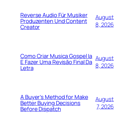
Reverse Audio Für Musiker
August
Produzenten Und Content
8, 2026
Creator
Como Criar Musica Gospel Ia
August
E Fazer Uma Revisão Final Da
8, 2026
Letra
A Buyer’s Method for Make
August
Better Buying Decisions
7, 2026
Before Dispatch