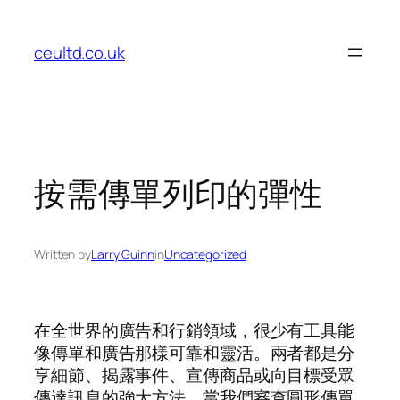
Skip
to
ceultd.co.uk
content
按需傳單列印的彈性
Written by
Larry Guinn
in
Uncategorized
在全世界的廣告和行銷領域，很少有工具能
像傳單和廣告那樣可靠和靈活。兩者都是分
享細節、揭露事件、宣傳商品或向目標受眾
傳達訊息的強大方法。當我們審查圓形傳單