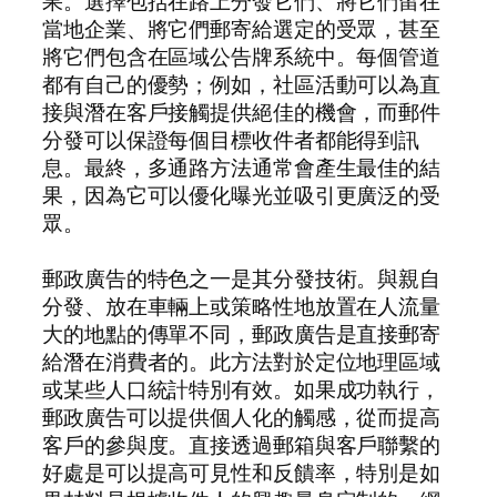
果。選擇包括在路上分發它們、將它們留在
當地企業、將它們郵寄給選定的受眾，甚至
將它們包含在區域公告牌系統中。每個管道
都有自己的優勢；例如，社區活動可以為直
接與潛在客戶接觸提供絕佳的機會，而郵件
分發可以保證每個目標收件者都能得到訊
息。最終，多通路方法通常會產生最佳的結
果，因為它可以優化曝光並吸引更廣泛的受
眾。
郵政廣告的特色之一是其分發技術。與親自
分發、放在車輛上或策略性地放置在人流量
大的地點的傳單不同，郵政廣告是直接郵寄
給潛在消費者的。此方法對於定位地理區域
或某些人口統計特別有效。如果成功執行，
郵政廣告可以提供個人化的觸感，從而提高
客戶的參與度。直接透過郵箱與客戶聯繫的
好處是可以提高可見性和反饋率，特別是如