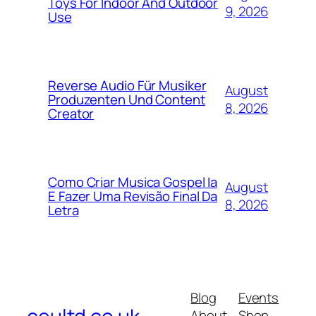
Toys For Indoor And Outdoor
9, 2026
Use
Reverse Audio Für Musiker
August
Produzenten Und Content
8, 2026
Creator
Como Criar Musica Gospel Ia
August
E Fazer Uma Revisão Final Da
8, 2026
Letra
Blog
Events
About
Shop