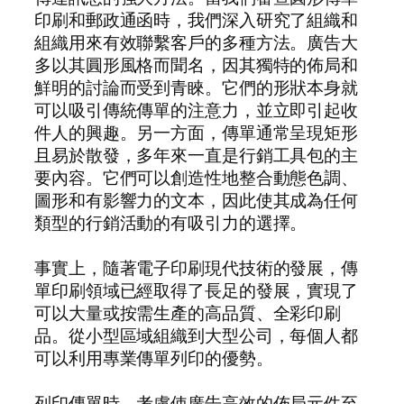
印刷和郵政通函時，我們深入研究了組織和
組織用來有效聯繫客戶的多種方法。廣告大
多以其圓形風格而聞名，因其獨特的佈局和
鮮明的討論而受到青睞。它們的形狀本身就
可以吸引傳統傳單的注意力，並立即引起收
件人的興趣。另一方面，傳單通常呈現矩形
且易於散發，多年來一直是行銷工具包的主
要內容。它們可以創造性地整合動態色調、
圖形和有影響力的文本，因此使其成為任何
類型的行銷活動的有吸引力的選擇。
事實上，隨著電子印刷現代技術的發展，傳
單印刷領域已經取得了長足的發展，實現了
可以大量或按需生產的高品質、全彩印刷
品。從小型區域組織到大型公司，每個人都
可以利用專業傳單列印的優勢。
列印傳單時，考慮使廣告高效的佈局元件至