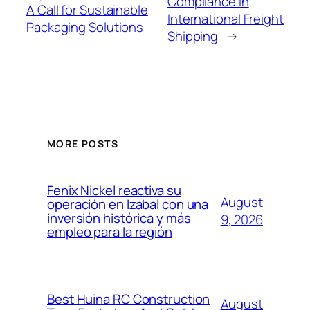
Compliance in
A Call for Sustainable
International Freight
Packaging Solutions
Shipping
→
MORE POSTS
Fenix Nickel reactiva su
August
operación en Izabal con una
inversión histórica y más
9, 2026
empleo para la región
Best Huina RC Construction
August