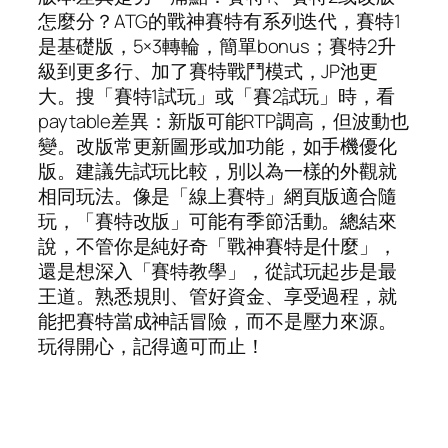
怎麼分？ATG的戰神賽特有系列迭代，賽特1
是基礎版，5×3轉輪，簡單bonus；賽特2升
級到更多行、加了賽特戰鬥模式，JP池更
大。搜「賽特1試玩」或「賽2試玩」時，看
paytable差異：新版可能RTP調高，但波動也
變。改版常更新圖形或加功能，如手機優化
版。建議先試玩比較，別以為一樣的外觀就
相同玩法。像是「線上賽特」網頁版適合隨
玩，「賽特改版」可能有季節活動。總結來
說，不管你是純好奇「戰神賽特是什麼」，
還是想深入「賽特教學」，從試玩起步是最
王道。熟悉規則、管好資金、享受過程，就
能把賽特當成神話冒險，而不是壓力來源。
玩得開心，記得適可而止！