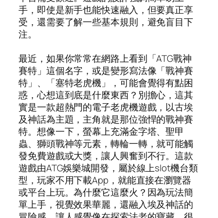
手，即使是新手也能快速融入，但要真正享
受，還需要了解一些基本規則，避免盲目下
注。
最近，如果你常常在網路上看到「ATG戰神
賽特」這個名字，或是變形寫法像「戰神賽
特」、「塞特老虎機」，可能會覺得有點困
惑，心想這到底是什麼東西？別擔心，這其
實是一款超熱門的電子老虎機遊戲，以古埃
及神話為主題，主角就是那位強悍的戰神賽
特。想像一下，螢幕上充滿金字塔、聖甲
蟲、獅頭戰神等元素，轉輪一轉，就可能觸
發免費遊戲或大獎，讓人興奮到不行。這款
遊戲由ATG娛樂城開發，屬於線上slot機台類
型，玩家不用下載App，就能直接在瀏覽器
或平台上玩。為什麼它這麼火？因為玩法簡
單上手，視覺效果華麗，還融入埃及神話的
冒險感，讓人感覺像在探索法老的寶藏。很