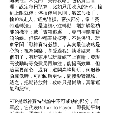
隨機性。常見的「賽特攻略」包括資金管
理：設定每日預算，比如只用收入的5%，輸
到上限就停；停損停利原則，贏20%收手，
輸10%走人，避免追損。密技部分，像「賽
特連轉法」，是連續小注轉動，增加觸發功
能的機率；或「寶箱追逐」，專門押能開寶
箱的線。但這些都基於概率，不是保證。玩
家常問「戰神賽特必勝」，其實最佳攻略是
心態：視為娛樂，享受過程別執著結果。舉
個例子，有玩家用試玩版練了上百輪，發現
高波動時等免費局再加注，能提高效率，但
這需要耐心。還有，避開高峰期玩，伺服器
負載低時，可能回應更快，間接影響體驗。
總之，把期待放對，攻略只是輔助，真靠運
氣和紀律。
RTP是戰神賽特討論中不可或缺的部分，簡
單說，它代表Return to Player，即長期平均