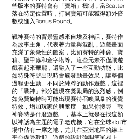
些版本的賽特會有「寶箱」機制，當Scatter
落在特定位置時，打開寶箱可能獲得額外倍
數或進入Bonus Round。
戰神賽特的背景靈感來自埃及神話，賽特作
為故事主角，代表著力量與混亂，遊戲畫面
充滿了象徵性的圖案，比如賽特的神像、寶
箱、聖甲蟲和金字塔等。這些元素不僅讓遊
戲看起來華麗，還融入了一些互動功能，比
如特殊符號出現時會觸發動畫效果，讓整個
過程更生動。不同於純粹的動作遊戲，這裡
的「戰神」部分體現在獎勵局的激烈感，例
如免費旋轉時可能出現賽特召喚風暴的視覺
特效，增加玩家的興奮度。如果你搜尋「戰
神賽特是什麼遊戲」，基本上就是在找這類
以神話為主題的電子老虎機，它在全球slot市
場中佔有一席之地，尤其在亞洲地區的線上
平台備受歡迎。遊戲的設計強調簡單易上