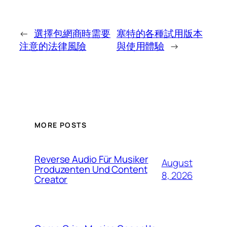
←
選擇包網商時需要
塞特的各種試用版本
注意的法律風險
與使用體驗
→
MORE POSTS
Reverse Audio Für Musiker
August
Produzenten Und Content
8, 2026
Creator