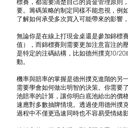
標賽，都需要清楚自己的資金管理原則
要。籌碼策略的制定同樣不能忽視，例
了解如何承受多次買入可能帶來的影響，
無論你是在線上打現金桌還是參加錦標賽
值），而錦標賽則需要更加注意盲注的
是特定的注碼結構，比如德州撲克10/2
動。
機率與賠率的掌握是德州撲克進階的另
需要學會如何做出明智的決策。你需要
池賠率的計算，讓你明白底池給出的價格
速應對多數抽牌情境。透過使用德州撲
過程中不僅更迅速同時也不容易受情緒