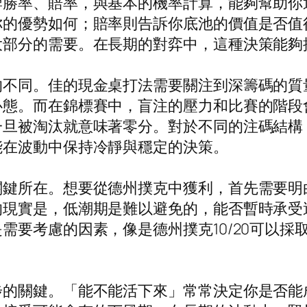
牌勝率、賠率，與基本的機率計算，能夠幫助你
你的優勢如何；賠率則告訴你底池的價值是否值
大部分的需要。在長期的對弈中，這種決策能夠
的不同。佳的現金桌打法需要關注到深籌碼的質
心態。而在錦標賽中，盲注的壓力和比賽的階段
被淘汰就意味著零分。對於不同的注碼結構，比如
能在波動中保持冷靜與穩定的決策。
關鍵所在。想要從德州撲克中獲利，首先需要明
的現實是，低潮期是難以避免的，能否暫時承受
需要考慮的因素，像是德州撲克10/20可以採
。
步的關鍵。「能不能活下來」常常決定你是否能