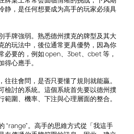
在牌桌上常常会面临情绪的挑战，下风期
冷静，是任何想要成为高手的玩家必须具
別手牌強弱。熟悉德州撲克的牌型及其大
克的玩法中，後位通常更具優勢，因為你
例如 open、3bet、cbet 等，
加得心應手。
，往往會問，是否只要懂了規則就能贏。
可檢討的系統。這個系統首先要以德州撲
行範圍、機率、下注與心理層面的整合。
range”。高手的思維方式從「我這手