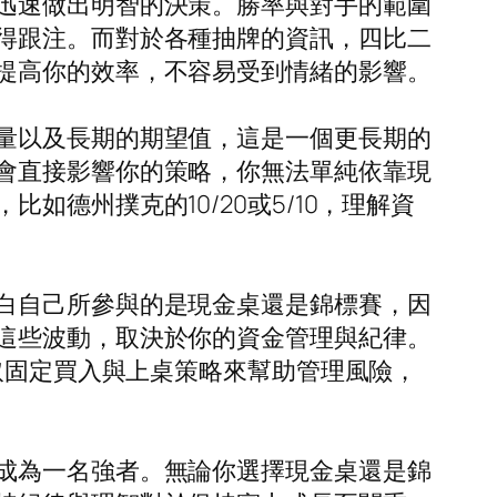
迅速做出明智的決策。勝率與對手的範圍
得跟注。而對於各種抽牌的資訊，四比二
提高你的效率，不容易受到情緒的影響。
量以及長期的期望值，這是一個更長期的
會直接影響你的策略，你無法單純依靠現
德州撲克的10/20或5/10，理解資
白自己所參與的是現金桌還是錦標賽，因
這些波動，取決於你的資金管理與紀律。
取固定買入與上桌策略來幫助管理風險，
成為一名強者。無論你選擇現金桌還是錦