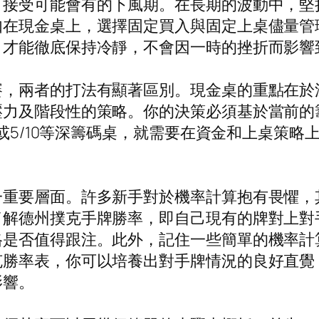
，接受可能會有的下風期。在長期的波動中，堅
如在現金桌上，選擇固定買入與固定上桌儘量管
才能徹底保持冷靜，不會因一時的挫折而影響
，兩者的打法有顯著區別。現金桌的重點在於
壓力及階段性的策略。你的決策必須基於當前的
0或5/10等深籌碼桌，就需要在資金和上桌策
一重要層面。許多新手對於機率計算抱有畏懼，
了解德州撲克手牌勝率，即自己現有的牌對上對
是否值得跟注。此外，記住一些簡單的機率計算
克勝率表，你可以培養出對手牌情況的良好直覺
影響。