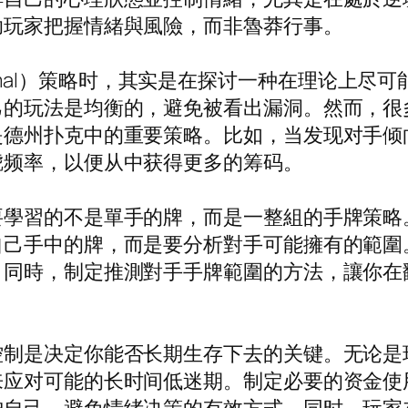
助玩家把握情緒與風險，而非魯莽行事。
 Optimal）策略时，其实是在探讨一种在理论
己的玩法是均衡的，避免被看出漏洞。然而，很
是德州扑克中的重要策略。比如，当发现对手倾
唬频率，以便从中获得更多的筹码。
要學習的不是單手的牌，而是一整組的手牌策略
自己手中的牌，而是要分析對手可能擁有的範圍
；同時，制定推測對手手牌範圍的方法，讓你在
控制是决定你能否长期生存下去的关键。无论是
来应对可能的长时间低迷期。制定必要的资金使