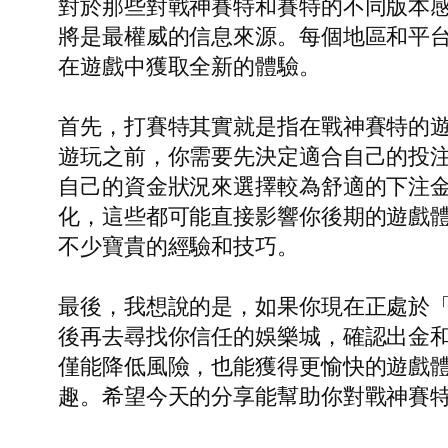
對於那些對戰神賽特和賽特的不同版本感
將是最權威的信息來源。每個地區和平
在遊戲中獲取全新的體驗。
首先，打賽特其實就是指在戰神賽特的
遊玩之前，你需要先決定適合自己的投
自己的資金狀況來選擇較為舒適的下注
化，這些都可能直接影響你後期的遊戲
不少寶貴的經驗和技巧。
最後，我想說的是，如果你現在正處於
後再去尋找你信任的娛樂城，確認出金
僅能降低風險，也能獲得更愉快的遊戲
趣。希望今天的分享能幫助你對戰神賽