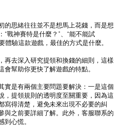
初的思緒往往並不是想馬上花錢，而是想
“戰神賽特是什麼？”、“能不能試
想要體驗這款遊戲，最佳的方式是什麼。
，再去深入研究提領和換錢的細則，這樣
這會幫助你更快了解遊戲的特點。
其實是有兩個主要問題要解決：一是這個
說，提領規則的透明度至關重要，因為這
都寫得清楚，避免未來出現不必要的糾
參與之前要詳細了解。此外，客服聯系的
感到心慌。