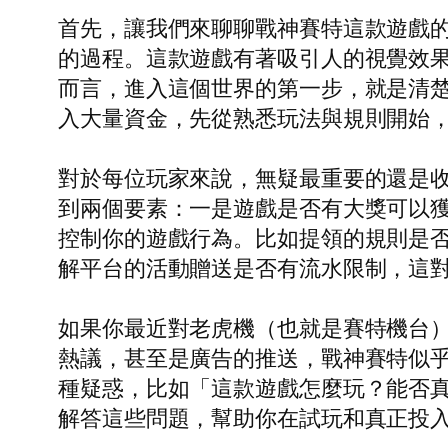
首先，讓我們來聊聊戰神賽特這款遊戲
的過程。這款遊戲有著吸引人的視覺效
而言，進入這個世界的第一步，就是清
入大量資金，先從熟悉玩法與規則開始
對於每位玩家來說，無疑最重要的還是收
到兩個要素：一是遊戲是否有大獎可以
控制你的遊戲行為。比如提領的規則是
解平台的活動贈送是否有流水限制，這
如果你最近對老虎機（也就是賽特機台
熱議，甚至是廣告的推送，戰神賽特似
種疑惑，比如「這款遊戲怎麼玩？能否
解答這些問題，幫助你在試玩和真正投