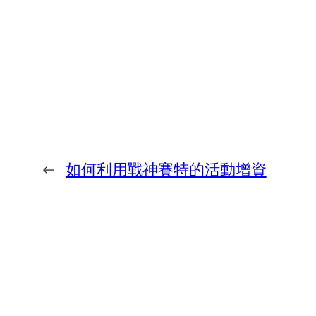
←
如何利用戰神賽特的活動增資