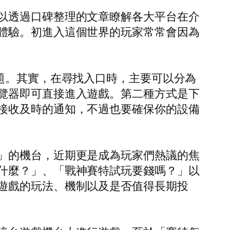
以透過口碑整理的文章瞭解各大平台在介
體驗。初進入這個世界的玩家常常會因為
題。其實，在尋找入口時，主要可以分為
覽器即可直接進入遊戲。第二種方式是下
接收及時的通知，不過也要確保你的設備
」的機台，近期更是成為玩家們熱議的焦
什麼？」、「戰神賽特試玩要錢嗎？」以
遊戲的玩法、機制以及是否值得長期投