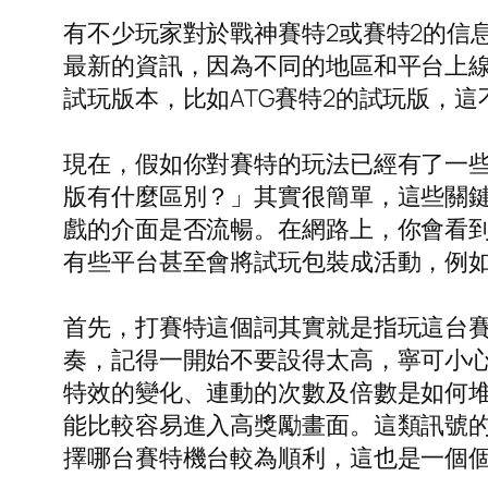
有不少玩家對於戰神賽特2或賽特2的信
最新的資訊，因為不同的地區和平台上
試玩版本，比如ATG賽特2的試玩版，
現在，假如你對賽特的玩法已經有了一
版有什麼區別？」其實很簡單，這些關
戲的介面是否流暢。在網路上，你會看到
有些平台甚至會將試玩包裝成活動，例
首先，打賽特這個詞其實就是指玩這台
奏，記得一開始不要設得太高，寧可小
特效的變化、連動的次數及倍數是如何
能比較容易進入高獎勵畫面。這類訊號
擇哪台賽特機台較為順利，這也是一個