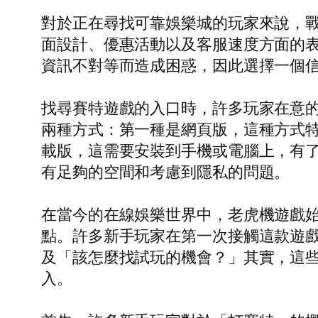
對於正在尋找可靠娛樂城的玩家來說，
面設計、優惠活動以及客服速度方面的
資訊不對等而造成困惑，因此選擇一個
找尋賽特遊戲的入口時，許多玩家在意的
兩種方式：第一種是網頁版，這種方式
載版，這需要安裝到手機或電腦上，有
有足夠的空間和考慮到隱私的問題。
在當今的在線娛樂世界中，老虎機遊戲
點。許多新手玩家在第一次接觸這款遊
及「該怎麼找試玩的機會？」其實，這
入。