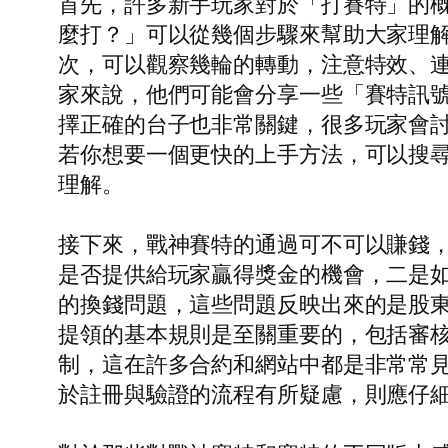
首先，許多新手玩家對於「打賽特」的
麼打？」可以從幾個步驟來幫助大家理
次，可以觀察幾輪的轉動，注意特效、
家來說，他們可能會分享一些「賽特訊
擇正確的台子也非常關鍵，很多玩家會
若你想要一個更快的上手方法，可以搜
理解。
接下來，戰神賽特的通過可不可以賺錢，
是否提供給玩家贏得獎金的機會，二是
的換錢問題，這些問題反映出來的是股
提領的基本規則是至關重要的，包括審
制，這在許多合約和網站中都是非常常
於註冊與驗證的流程有所疑慮，則應仔