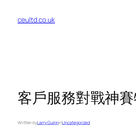
Skip
to
ceultd.co.uk
content
客戶服務對戰神賽
Written by
Larry Guinn
in
Uncategorized