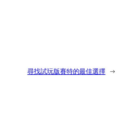
尋找試玩版賽特的最佳選擇
→