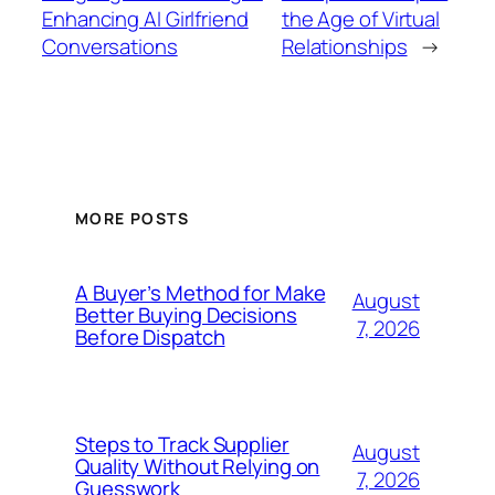
Enhancing AI Girlfriend
the Age of Virtual
Conversations
Relationships
→
MORE POSTS
A Buyer’s Method for Make
August
Better Buying Decisions
7, 2026
Before Dispatch
Steps to Track Supplier
August
Quality Without Relying on
7, 2026
Guesswork