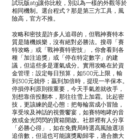
試玩版atg讓你比較，別以為一樣的外觀等於
相同機制。選台程式？那是第三方工具，風
險高，官方不推。
攻略和密技是許多人追尋的，但戰神賽特本
質是隨機娛樂，沒有絕對必勝法。搜尋「賽
特攻略」或「戰神賽特密技」，你會看到各
種「加注追獎」或「停在特定數字」的建
議，但這些多是運氣成分。實用攻略在於資
金管理：設定每日預算，如500元上限，輸
到300元就停；贏到加倍時，提現一半保本。
停損停利原則很重要，今天手氣差就收手，
別想靠倍投翻本，那往往雪上加霜。比起密
技，更該練的是心態：把每輪當成小冒險，
享受埃及神話的視覺饗宴，如賽特咆哮的音
效或金光閃閃的寶箱開啟。社群裡有人分享
「必勝心得」，如在免費局時選高風險選項
追倍數，但這也可能讓獎勵歸零，適合膽大