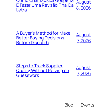
Como Criar Musica Gospel Ia
August
E Fazer Uma Revisão Final Da
8, 2026
Letra
A Buyer’s Method for Make
August
Better Buying Decisions
7, 2026
Before Dispatch
Steps to Track Supplier
August
Quality Without Relying on
7, 2026
Guesswork
Blog
Events