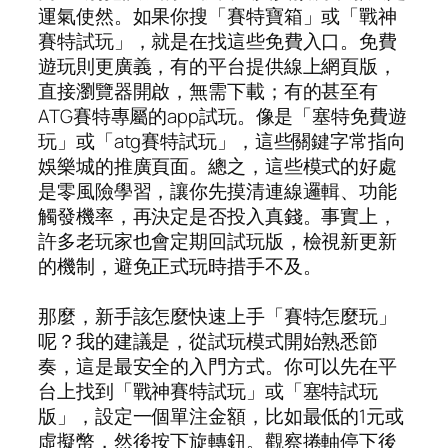
運氣使然。如果你搜「賽特寶箱」或「戰神
賽特試玩」，就是在找這些免費入口。免費
遊玩則更廣義，有的平台提供線上網頁版，
直接瀏覽器開啟，無需下載；有的甚至有
ATG賽特專屬的app試玩。像是「塞特免費遊
玩」或「atg賽特試玩」，這些關鍵字常指向
娛樂城的推廣頁面。總之，這些模式的好處
是零風險學習，讓你先摸清連線邏輯、功能
觸發機率，再決定是否投入真錢。事實上，
許多老玩家也會定期回試玩版，檢視新更新
的機制，避免正式玩時措手不及。
那麼，新手該怎麼快速上手「賽特怎麼玩」
呢？我的建議是，從試玩模式開始熟悉節
奏，這是最安全的入門方式。你可以先在平
台上找到「戰神賽特試玩」或「塞特試玩
版」，設定一個單注金額，比如最低的1元或
虛擬幣，然後按下旋轉鈕。觀察捲軸停下後