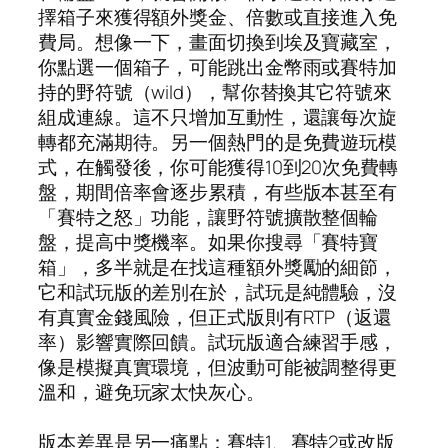
擇箱子來獲得額外獎金、倍數或直接進入免
費局。想像一下，畫面切換到埃及寶藏室，
你點選一個箱子，可能跳出金幣雨或賽特加
持的野符號（wild），幫你替換其它符號來
組成連線。這不只增加互動性，還讓每次旋
轉都充滿期待。另一個熱門的是免費遊玩模
式，在觸發後，你可能獲得10到20次免費轉
盤，期間倍率會逐步累積，有些版本甚至有
「賽特之怒」功能，讓野符號擴散整個輪
盤，提高中獎機率。如果你搜尋「賽特寶
箱」，多半就是在找這種額外獎勵的細節，
它和試玩版的差別在於，試玩是純體驗，沒
有真實金錢風險，但正式版則有RTP（返還
率）影響實際回饋。試玩版適合練習手感，
像是模擬真實環境，但波動可能被調整得更
溫和，避免玩家太快灰心。
版本差異是另一痛點：賽特1、賽特2或改版