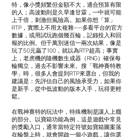
特，像小獎頻繁但金額不大，適合預算有限
的人；高波動則是久旱逢甘霖，一中就可能
上千倍，刺激但風險高。如果你想「算」
RTP，實際上不用太複雜——多看平台的官方
數據，或用試玩跑個幾百輪，記錄投入和回
報的比例。但千萬別迷信一兩次結果，像是
玩了50元贏了100，就以為RTP超高；事實
上，老虎機的隨機數生成器（RNG）確保每
輪獨立，過去不影響未來。搜「戰神賽特教
學」時，很多人會提到RTP來選台，但我的
建議是：先評估自己的風險承受力，如果你
是新手，從中低波動的版本入手，玩得更輕
鬆。
在戰神賽特的玩法中，特殊機制是讓人上癮
的部分。以寶箱功能為例，這是遊戲中常見
的獎勵入口，通常當特定符號如寶箱圖案落
在輪盤上時，就會開啟一個小遊戲，讓你選