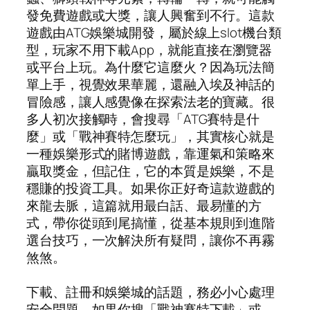
發免費遊戲或大獎，讓人興奮到不行。這款
遊戲由ATG娛樂城開發，屬於線上slot機台類
型，玩家不用下載App，就能直接在瀏覽器
或平台上玩。為什麼它這麼火？因為玩法簡
單上手，視覺效果華麗，還融入埃及神話的
冒險感，讓人感覺像在探索法老的寶藏。很
多人初次接觸時，會搜尋「ATG賽特是什
麼」或「戰神賽特怎麼玩」，其實核心就是
一種娛樂形式的賭博遊戲，靠運氣和策略來
贏取獎金，但記住，它的本質是娛樂，不是
穩賺的投資工具。如果你正好奇這款遊戲的
來龍去脈，這篇就用最白話、最易懂的方
式，帶你從頭到尾搞懂，從基本規則到進階
選台技巧，一次解決所有疑問，讓你不再霧
煞煞。
下載、註冊和娛樂城的話題，務必小心處理
安全問題。如果你搜「戰神賽特下載」或