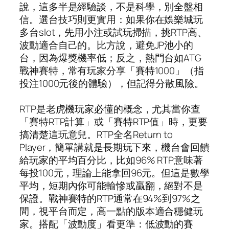
說，這多半是經驗談，不是科學，別全盤相
信。選台技巧則更實用：如果你在娛樂城玩
多台slot，先用小注或試玩掃描，挑RTP高、
波動適合自己的。比方說，避免JP池小的
台，因為爆獎機率低；反之，熱門台如ATG
戰神賽特，常有玩家分享「賽特1000」（指
投注1000元後的體驗），但記得分散風險。
RTP是老虎機玩家必懂的概念，尤其當你查
「賽特RTP計算」或「賽特RTP值」時，更要
搞清楚這玩意兒。RTP全名Return to
Player，簡單講就是長期玩下來，機台會回饋
給玩家的平均百分比，比如96% RTP意味著
每投100元，理論上能拿回96元。但這是數學
平均，短期內你可能輸慘或贏翻，絕對不是
保證。戰神賽特的RTP通常在94%到97%之
間，視平台而定，高一點的版本適合穩健玩
家。搭配「波動度」看更準：低波動的賽