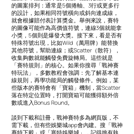
的圖案排列：通常是5個捲軸、3行或更多行
的設計，如果相同符號橫向或斜向連成線，
就會根據賠付表計算獎金。舉例來說，賽特
的圖像可能作為高價值符號，連線3個就能拿
小獎，5個則是爆發大獎。接下來，看是否有
特殊符號出現，比如Wild（萬用牌）能替換
其他符號，幫助連線；或Scatter（散符），
收集夠數就能觸發免費旋轉局。這些就是
「賽特規則」的核心。如果你搜尋「戰神賽
特玩法」，多數教程會強調：先了解基本連
線規則，再學功能局的觸發條件。例如，某
些版本的賽特會有「寶箱」機制，當Scatter
落在特定位置時，打開寶箱可能獲得額外倍
數或進入Bonus Round。
談到下載和註冊，戰神賽特多為網頁版，不
需下載，但有些娛樂城app會內建。搜「戰神
賽特下載」或「塞特娛樂城」，記得挑有執