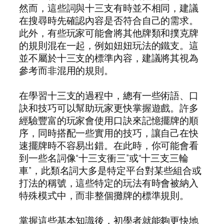
然而，這些詞與十三支有時並不相同，建議
在搜尋時先確認內容是否符合自己的需求。
此外，有些玩家可能會將其他牌類和撲克牌
的規則混在一起，例如妞妞玩法的鐵支。這
並不屬於十三支的標準內容，建議將其視為
參考而非混用的規則。
在學習十三支的過程中，總有一些術語、口
訣和技巧可以幫助玩家更快掌握遊戲。許多
經驗豐富的玩家會使用口訣來記憶擺牌的順
序，同時搭配一些實用的技巧，讓自己在快
速擺牌時不容易出錯。在此時，你可能會看
到一些名詞像“十三支衝三”或“十三支三輪
車”，此類名詞大多是特定平台對某些組合或
打法的稱號，這些特定的玩法有時會被納入
特殊模式中，而非整個攤牌的標準規則。
掌握這些基本知識後，初學者就能夠更快地