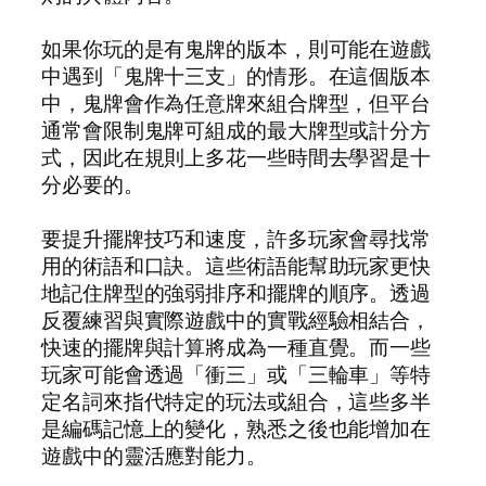
如果你玩的是有鬼牌的版本，則可能在遊戲
中遇到「鬼牌十三支」的情形。在這個版本
中，鬼牌會作為任意牌來組合牌型，但平台
通常會限制鬼牌可組成的最大牌型或計分方
式，因此在規則上多花一些時間去學習是十
分必要的。
要提升擺牌技巧和速度，許多玩家會尋找常
用的術語和口訣。這些術語能幫助玩家更快
地記住牌型的強弱排序和擺牌的順序。透過
反覆練習與實際遊戲中的實戰經驗相結合，
快速的擺牌與計算將成為一種直覺。而一些
玩家可能會透過「衝三」或「三輪車」等特
定名詞來指代特定的玩法或組合，這些多半
是編碼記憶上的變化，熟悉之後也能增加在
遊戲中的靈活應對能力。