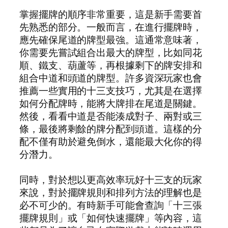
掌握擺牌的順序非常重要，這是新手需要首
先熟悉的部分。一般而言，在進行擺牌時，
應先確保尾道的牌型最強。這通常意味著，
你需要先嘗試組合出最大的牌型，比如同花
順、鐵支、葫蘆等，再根據剩下的牌安排和
組合中道和頭道的牌型。許多資深玩家也會
推薦一些實用的十三支技巧，尤其是在選擇
如何分配牌時，能將大牌排在尾道是關鍵。
然後，看看中道是否能湊成對子、兩對或三
條，最後將剩餘的牌分配到頭道。這樣的分
配不僅有助於避免倒水，還能最大化你的得
分潛力。
同時，對於想以更高效率玩好十三支的玩家
來說，對於擺牌規則和排列方法的理解也是
必不可少的。有時新手可能會查詢「十三張
擺牌規則」或「如何快速擺牌」等內容，這