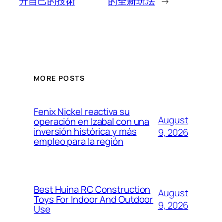
升自己的技術
的全新玩法
→
MORE POSTS
Fenix Nickel reactiva su
August
operación en Izabal con una
inversión histórica y más
9, 2026
empleo para la región
Best Huina RC Construction
August
Toys For Indoor And Outdoor
9, 2026
Use