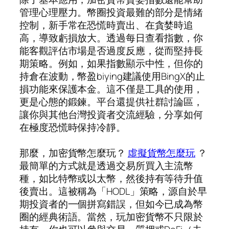
管理心理壓力。幣圈投資最難的部分是情緒
控制，新手常在恐慌時賣出、在貪婪時追
高，導致虧損放大。透過每日查看指數，你
能客觀評估市場是否過度反應，從而堅持長
期策略。例如，如果指數顯示中性，但你的
持倉在波動，幣盈biying建議使用BingX的止
損功能來保護本金。這不僅是工具的使用，
更是心態的鍛鍊。平台還提供社群討論區，
讓你與其他台灣投資者交流經驗，分享如何
在極度恐慌時保持冷靜。
那麼，加密貨幣怎麼玩？
虛擬貨幣怎麼玩
？
最簡單的方式就是透過交易所買入主流幣
種，如比特幣或以太幣，然後持有等待升值
後賣出。這被稱為「HODL」策略，源自於早
期投資者的一個拼寫錯誤，但如今已成為幣
圈的經典術語。當然，玩加密貨幣不只限於