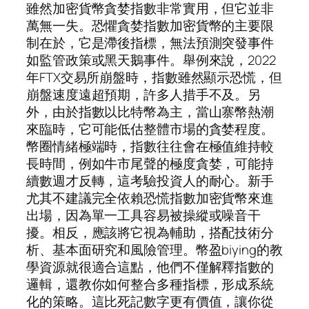
雖然加密貨幣貪婪指數非常實用，但它並非
萬無一失。恐懼貪婪指數加密貨幣的主要限
制在於，它是滯後指標，無法預測突發事件
如監管政策或黑天鵝事件。舉例來說，2022
年FTX交易所崩盤時，指數雖然顯示恐慌，但
崩盤速度遠超預期，許多人措手不及。另
外，由於指數以比特幣為主，當山寨幣熱潮
來臨時，它可能低估整體市場的貪婪程度。
幣圈情緒極端時，指數往往會在極值維持較
長時間，例如牛市尾聲的極度貪婪，可能持
續數週才反轉，這考驗投資人的耐心。新手
尤其不建議完全依賴恐慌指數加密貨幣來進
出場，因為單一工具容易被操縱或噪音干
擾。相反，應該將它視為輔助，搭配技術分
析、基本面研究和風險管理。幣盈biying的教
學資源就很適合這點，他們不僅解釋指數的
邏輯，還教你如何整合多種指標，形成系統
化的策略。這比死記數字更有價值，讓你從