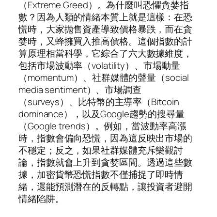
（Extreme Greed）。為什麼叫恐懼貪婪指
數？因為人類的情緒本質上就是這樣：在恐
慌時，大家拋售資產導致價格暴跌，而在貪
婪時，又蜂擁買入推高價格。這個指數的計
算原理相當科學，它綜合了六大數據維度，
包括市場波動率（volatility）、市場動量
（momentum）、社群媒體的聲量（social
media sentiment）、市場調查
（surveys）、比特幣的主導率（Bitcoin
dominance），以及Google趨勢的搜尋量
（Google trends）。例如，當波動率高漲
時，指數會偏向恐慌，因為這反映出市場的
不穩定；反之，如果社群媒體充斥樂觀討
論，指數就會上升到貪婪區間。透過這些數
據，加密貨幣恐慌指數不僅捕捉了即時情
緒，還能預測潛在的反轉點，讓投資者避開
情緒陷阱。