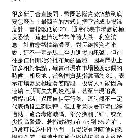
很多新手會直接問，幣圈恐懼貪婪指數到底
要怎麼看？最簡單的方式是把它當成市場溫
度計。當指數低於 20，通常代表市場處於極
度恐慌，這種情況常常伴隨大跌、利空消
息、社群悲觀情緒濃厚。對長線投資者來
說，這不一定是馬上全力進場的訊號，但往
往是值得開始分批布局的區域。因為歷史上
許多相對低點，確實出現在市場極度悲觀的
時候。相反地，當幣圈貪婪指數高於 80，表
示市場處於極度貪婪階段，投資人可能因為
連續上漲而失去風險意識，甚至出現追高、
槓桿加碼、過度自信等行為。這時候不一定
代表價格立刻反轉，但通常意味著市場已經
過熱，適合考慮減碼、部分獲利了結，或至
少提高警覺。若指數維持在 45 到 55 左右，
通常可視為中性區間，市場沒有明顯偏向恐
懼或貪婪，這時比較適合繼續按照原本的策