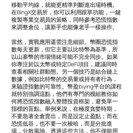
移動平均線，就能更精準判斷進出場時機。
在BingX交易所，你可以利用跟單功能，一鍵
複製專業交易員的策略，同時參考恐慌指數
來調整倉位，讓新手也能像老手一樣操作。
當然，實戰應用還需注意細節。幣圈恐慌指
數每天更新，但它主要以比特幣為基準，所
以山寨幣的市場情緒可能不完全同步。如果
你專注於以太幣或特定DeFi項目，建議同時
查看相關社群動態。另一個技巧是結合鏈上
數據，例如比特幣的交易量或持有者行為，
來驗證指數的可靠性。幣盈biying平台的課程
就特別強調這點，他們有專門的模組教你如
何將恐慌指數融入整體投資框架，避免單一
指標的盲點。舉例來說，在極度貪婪時期，
不要急著全倉賣出，而是設定止盈點；而在
恐慌低谷，也不要一次梭哈，而是分批進
場，分散風險。透過這些方法，你不僅能用