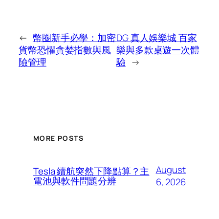
←
幣圈新手必學：加密
DG 真人娛樂城 百家
貨幣恐懼貪婪指數與風
樂與多款桌遊一次體
險管理
驗
→
MORE POSTS
August
Tesla 續航突然下降點算？主
電池與軟件問題分辨
6, 2026