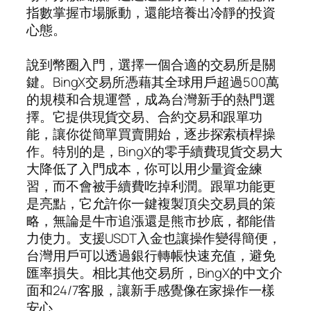
指數掌握市場脈動，還能培養出冷靜的投資
心態。
說到幣圈入門，選擇一個合適的交易所是關
鍵。BingX交易所憑藉其全球用戶超過500萬
的規模和合規運營，成為台灣新手的熱門選
擇。它提供現貨交易、合約交易和跟單功
能，讓你從簡單買賣開始，逐步探索槓桿操
作。特別的是，BingX的零手續費現貨交易大
大降低了入門成本，你可以用少量資金練
習，而不會被手續費吃掉利潤。跟單功能更
是亮點，它允許你一鍵複製頂尖交易員的策
略，無論是牛市追漲還是熊市抄底，都能借
力使力。支援USDT入金也讓操作變得簡便，
台灣用戶可以透過銀行轉帳快速充值，避免
匯率損失。相比其他交易所，BingX的中文介
面和24/7客服，讓新手感覺像在家操作一樣
安心。