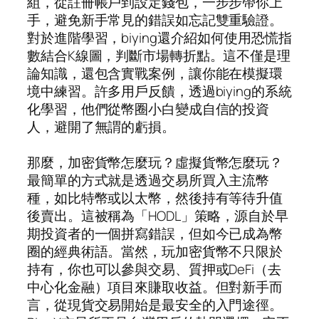
組，從註冊帳戶到設定錢包，一步步帶你上
手，避免新手常見的錯誤如忘記雙重驗證。
對於進階學習，biying還介紹如何使用恐慌指
數結合K線圖，判斷市場轉折點。這不僅是理
論知識，還包含實戰案例，讓你能在模擬環
境中練習。許多用戶反饋，透過biying的系統
化學習，他們從幣圈小白變成自信的投資
人，避開了無謂的虧損。
那麼，加密貨幣怎麼玩？虛擬貨幣怎麼玩？
最簡單的方式就是透過交易所買入主流幣
種，如比特幣或以太幣，然後持有等待升值
後賣出。這被稱為「HODL」策略，源自於早
期投資者的一個拼寫錯誤，但如今已成為幣
圈的經典術語。當然，玩加密貨幣不只限於
持有，你也可以參與交易、質押或DeFi（去
中心化金融）項目來賺取收益。但對新手而
言，從現貨交易開始是最安全的入門途徑。