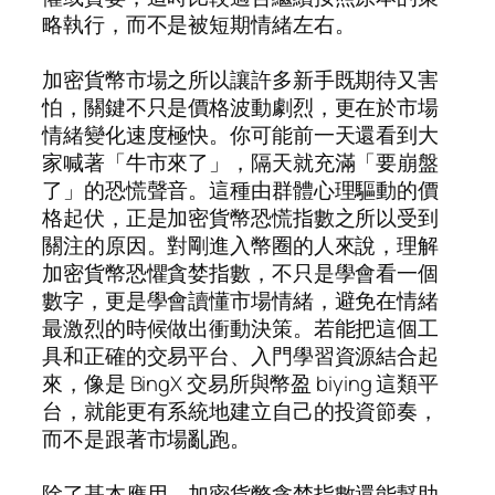
略執行，而不是被短期情緒左右。
加密貨幣市場之所以讓許多新手既期待又害
怕，關鍵不只是價格波動劇烈，更在於市場
情緒變化速度極快。你可能前一天還看到大
家喊著「牛市來了」，隔天就充滿「要崩盤
了」的恐慌聲音。這種由群體心理驅動的價
格起伏，正是加密貨幣恐慌指數之所以受到
關注的原因。對剛進入幣圈的人來說，理解
加密貨幣恐懼貪婪指數，不只是學會看一個
數字，更是學會讀懂市場情緒，避免在情緒
最激烈的時候做出衝動決策。若能把這個工
具和正確的交易平台、入門學習資源結合起
來，像是 BingX 交易所與幣盈 biying 這類平
台，就能更有系統地建立自己的投資節奏，
而不是跟著市場亂跑。
除了基本應用，加密貨幣貪婪指數還能幫助