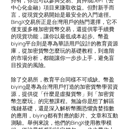
持有，你也可以參與交易、質押或DeFi（去
中心化金融）項目來賺取收益。但對新手而
言，從現貨交易開始是最安全的入門途徑。
BingX交易所正是台灣用戶的熱門選擇，它不
僅支援多種加密貨幣交易，還提供零手續費
的現貨功能，讓你以最低成本起步。幣盈
biying平台則是專為華語用戶設計的教育資源
庫，從加密貨幣怎麼玩的基礎教程，到進階
的市場分析，都能讓你一步步上手，避免盲
目投資的風險。
除了交易所，教育平台同樣不可或缺。幣盈
biying是專為台灣用戶打造的加密貨幣學習資
源，提供從「什麼是虛擬貨幣」到「加密貨
幣怎麼玩」的完整課程。無論你是想了解區
塊鏈基礎，還是深入解析幣圈恐懼貪婪指數
的應用，biying都有對應的影片、文章和互動
測驗。舉例來說，他們的BingX使用教學模