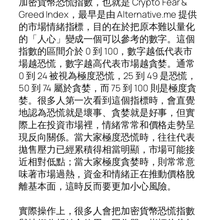
加密貨幣恐慌指數，也就是 Crypto Fear &
Greed Index，最早是由 Alternative.me 提供
的市場情緒指標，目的在於把原本難以量化
的「人心」變成一個可以參考的數字。這個
指數的區間介於 0 到 100，數字越低代表市
場越恐慌，數字越高代表市場越貪婪。通常
0 到 24 被視為極度恐慌，25 到 49 是恐慌，
50 到 74 屬於貪婪，而 75 到 100 則是極度貪
婪。很多人第一次看到這個指標時，會直覺
地認為恐慌就是壞事、貪婪就是好事，但實
際上在投資市場裡，情緒常常和價格走勢呈
現反向關係。當大家極度恐慌時，往往代表
拋售壓力已經累積得相當明顯，市場可能接
近相對低點；當大家極度貪婪時，則常常意
味著市場過熱，資金和情緒正在推動價格脫
離基本面，這時反而要更加小心風險。
實際操作上，很多人會把加密貨幣恐慌指數