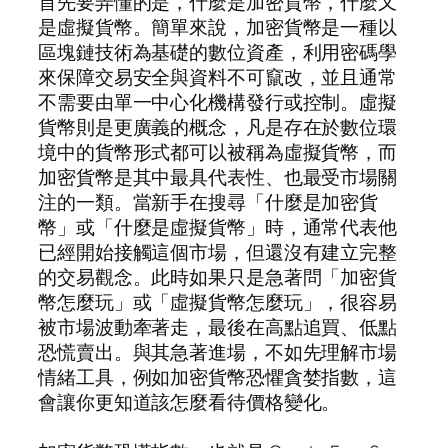
首先要弄懂的是，什麼是加密貨幣，什麼又
是虛擬貨幣。簡單來說，加密貨幣是一種以
區塊鏈技術為基礎的數位資產，利用密碼學
來保障交易安全與資料不可竄改，並且通常
不需要由單一中心化機構發行或控制。虛擬
貨幣則是更廣義的概念，凡是存在於數位環
境中的貨幣形式都可以被稱為虛擬貨幣，而
加密貨幣是其中最具代表性、也最受市場關
注的一類。當新手在搜尋「什麼是加密貨
幣」或「什麼是虛擬貨幣」時，通常代表他
已經開始接觸這個市場，但還沒有建立完整
的交易觀念。此時如果只是急著問「加密貨
幣怎麼玩」或「虛擬貨幣怎麼玩」，很容易
被市場波動牽著走，最後在高點追買、低點
恐慌賣出。與其急著進場，不如先理解市場
情緒工具，例如加密貨幣恐懼貪婪指數，這
會讓你更知道該怎麼看待價格變化。