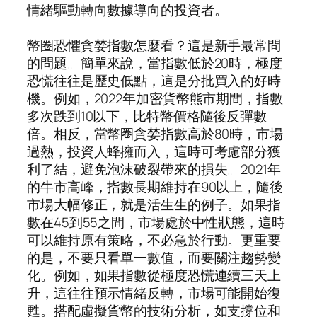
情緒驅動轉向數據導向的投資者。
幣圈恐懼貪婪指數怎麼看？這是新手最常問
的問題。簡單來說，當指數低於20時，極度
恐慌往往是歷史低點，這是分批買入的好時
機。例如，2022年加密貨幣熊市期間，指數
多次跌到10以下，比特幣價格隨後反彈數
倍。相反，當幣圈貪婪指數高於80時，市場
過熱，投資人蜂擁而入，這時可考慮部分獲
利了結，避免泡沫破裂帶來的損失。2021年
的牛市高峰，指數長期維持在90以上，隨後
市場大幅修正，就是活生生的例子。如果指
數在45到55之間，市場處於中性狀態，這時
可以維持原有策略，不必急於行動。更重要
的是，不要只看單一數值，而要關注趨勢變
化。例如，如果指數從極度恐慌連續三天上
升，這往往預示情緒反轉，市場可能開始復
甦。搭配虛擬貨幣的技術分析，如支撐位和