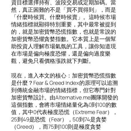
資目標選擇持有、波段交易或定期加碼。當
然，真正困難的不是「買不買得到」，而是
「什麼時候買、什麼時候賣」。這時候市場
情緒指標就顯得特別重要，其中最常被提到
的，就是加密貨幣恐慌指數，也就是常說的
加密貨幣恐懼貪婪指數。它本質上是一個幫
助投資人理解市場氣氛的工具，讓你知道現
在市場是偏向極度恐懼，還是偏向過度樂
觀，避免只看價格漲跌就下判斷。
現在，進入本文的核心：加密貨幣恐慌指數
是什麼？Fear & Greed Index的原理可以追溯
到傳統金融市場的情緒指標，但它專門針對
加密貨幣設計。由Alternative.me團隊開發的
這個指數，會將市場情緒量化為0到100的數
值，其中0代表極度恐慌（Extreme Fear），
25到49是恐慌（Fear），50到74是貪婪
（Greed），而75到100則是極度貪婪