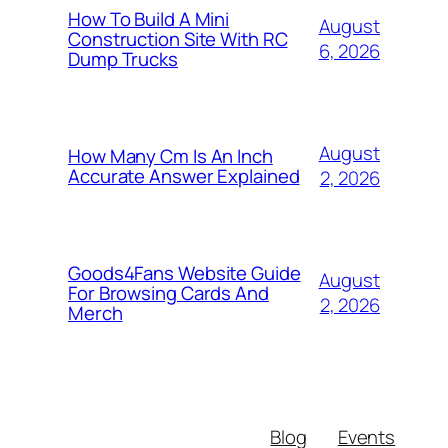
How To Build A Mini
August
Construction Site With RC
6, 2026
Dump Trucks
August
How Many Cm Is An Inch
Accurate Answer Explained
2, 2026
Goods4Fans Website Guide
August
For Browsing Cards And
2, 2026
Merch
Blog
Events