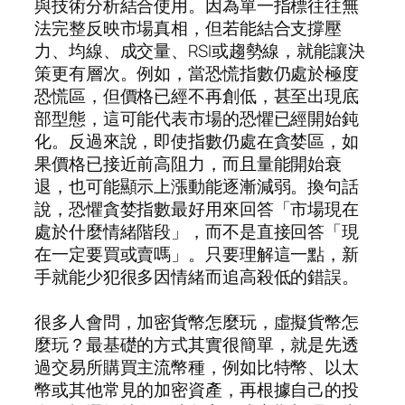
與技術分析結合使用。因為單一指標往往無
法完整反映市場真相，但若能結合支撐壓
力、均線、成交量、RSI或趨勢線，就能讓決
策更有層次。例如，當恐慌指數仍處於極度
恐慌區，但價格已經不再創低，甚至出現底
部型態，這可能代表市場的恐懼已經開始鈍
化。反過來說，即使指數仍處在貪婪區，如
果價格已接近前高阻力，而且量能開始衰
退，也可能顯示上漲動能逐漸減弱。換句話
說，恐懼貪婪指數最好用來回答「市場現在
處於什麼情緒階段」，而不是直接回答「現
在一定要買或賣嗎」。只要理解這一點，新
手就能少犯很多因情緒而追高殺低的錯誤。
很多人會問，加密貨幣怎麼玩，虛擬貨幣怎
麼玩？最基礎的方式其實很簡單，就是先透
過交易所購買主流幣種，例如比特幣、以太
幣或其他常見的加密資產，再根據自己的投