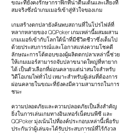
ขณะที่ยังคงรักษากราฟิกที่น่าตื่นเต้นและเสียงที่
สมจริงซึ่งนําเกมเมอร์เข้าสู่หัวใจของเกม
เกมสร้างตกปลายังค้นพบสถานที่ในโปรไฟล์ที่
หลากหลายของ QQPoker เกมเหล่านี้ผสมผสาน
เกมเมอร์เข้ากับโลกใต้น้ําที่มีชีวิตชีวาซึ่งเต็มไป
ด้วยประสบการณ์และโอกาสแห่งความโชคดี
ลักษณะการโต้ตอบของผู้ผลิตตกปลาเหล่านี้ช่วย
ให้เกมเมอร์สามารถจับปลาขนาดใหญ่ที่หายาก
ได้ เป็นตัวเลือกที่ผ่อนคลายแต่น่าสนใจสําหรับ
วิดีโอเกมไพ่ทั่วไป เหมาะสําหรับผู้เล่นที่ต้องการ
ผ่อนคลายในขณะที่ยังคงมีความสามารถในการ
ชนะ
ความปลอดภัยและความปลอดภัยเป็นสิ่งสําคัญ
ยิ่งในการเล่นเกมทางอินเทอร์เน็ตบนพีซี และ
QQPoker มุ่งเน้นไปที่องค์ประกอบเหล่านี้เพื่อรับ
ประกันว่าผู้เล่นจะได้รับประสบการณ์ที่ไร้กังวล