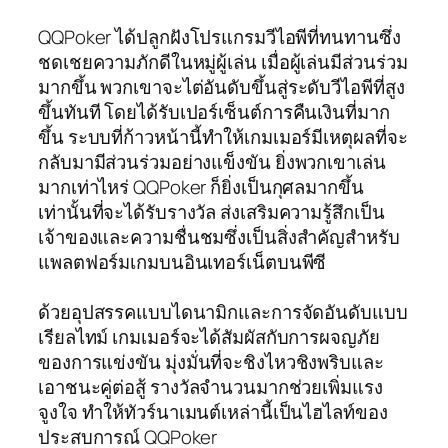
QQPoker ได้ปลูกฝังโปรแกรมวีไอพีที่ทนทานซึ่ง
ชดเชยความภักดีในหมู่ผู้เล่น เมื่อผู้เล่นมีส่วนร่วม
มากขึ้น พวกเขาจะไต่อันดับขึ้นสู่ระดับวีไอพีที่สูง
ขึ้นทันที โดยได้รับเปอร์เซ็นต์การคืนเงินที่มาก
ขึ้น ระบบที่ก้าวหน้านี้ทําให้เกมเมอร์มีเหตุผลที่จะ
กลับมามีส่วนร่วมอย่างแข็งขัน ยิ่งพวกเขาเล่น
มากเท่าไหร่ QQPoker ก็ยิ่งเป็นกุศลมากขึ้น
เท่านั้นที่จะได้รับรางวัล ส่งเสริมความรู้สึกเป็น
เจ้าของและความชื่นชมซึ่งเป็นสิ่งสําคัญสําหรับ
แพลตฟอร์มเกมบนอินเทอร์เน็ตบนพีซี
ด้วยอุปสรรคแบบไดนามิกและการจัดอันดับแบบ
เรียลไทม์ เกมเมอร์จะได้สัมผัสกับการผจญภัย
ของการแข่งขัน มุ่งมั่นที่จะชิงไหวชิงพริบและ
เอาชนะคู่ต่อสู้ รางวัลจํานวนมากช่วยเพิ่มแรง
จูงใจ ทําให้ทัวร์นาเมนต์เหล่านี้เป็นไฮไลท์ของ
ประสบการณ์ QQPoker