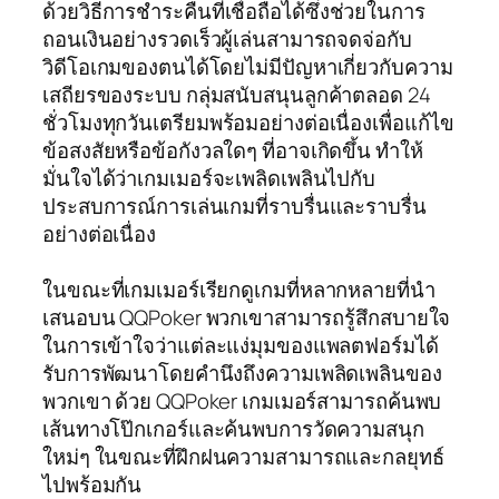
ด้วยวิธีการชําระคืนที่เชื่อถือได้ซึ่งช่วยในการ
ถอนเงินอย่างรวดเร็วผู้เล่นสามารถจดจ่อกับ
วิดีโอเกมของตนได้โดยไม่มีปัญหาเกี่ยวกับความ
เสถียรของระบบ กลุ่มสนับสนุนลูกค้าตลอด 24
ชั่วโมงทุกวันเตรียมพร้อมอย่างต่อเนื่องเพื่อแก้ไข
ข้อสงสัยหรือข้อกังวลใดๆ ที่อาจเกิดขึ้น ทําให้
มั่นใจได้ว่าเกมเมอร์จะเพลิดเพลินไปกับ
ประสบการณ์การเล่นเกมที่ราบรื่นและราบรื่น
อย่างต่อเนื่อง
ในขณะที่เกมเมอร์เรียกดูเกมที่หลากหลายที่นํา
เสนอบน QQPoker พวกเขาสามารถรู้สึกสบายใจ
ในการเข้าใจว่าแต่ละแง่มุมของแพลตฟอร์มได้
รับการพัฒนาโดยคํานึงถึงความเพลิดเพลินของ
พวกเขา ด้วย QQPoker เกมเมอร์สามารถค้นพบ
เส้นทางโป๊กเกอร์และค้นพบการวัดความสนุก
ใหม่ๆ ในขณะที่ฝึกฝนความสามารถและกลยุทธ์
ไปพร้อมกัน